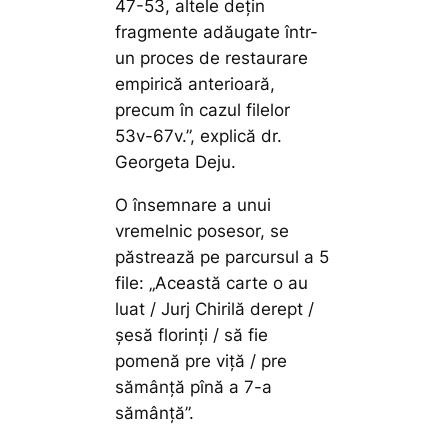
47-53, altele dețin
fragmente adăugate într-
un proces de restaurare
empirică anterioară,
precum în cazul filelor
53v-67v.”,
explică dr.
Georgeta Deju.
O însemnare a unui
vremelnic posesor, se
păstrează pe parcursul a 5
file:
„Această carte o au
luat / Jurj Chirilă derept /
șesă florinți / să fie
pomenă pre viță / pre
sămânță pînă a 7-a
sămânță”.