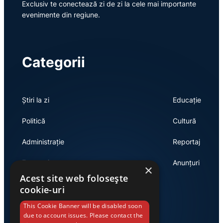
Exclusiv te conectează zi de zi la cele mai importante
evenimente din regiune.
Categorii
Știri la zi
Educație
Politică
Cultură
Administrație
Reportaj
Economie
Anunțuri
×
Acest site web folosește
cookie-uri
Link-uri utile
This Cookie Banner will be disabled soon
due to account issues. Please contact the