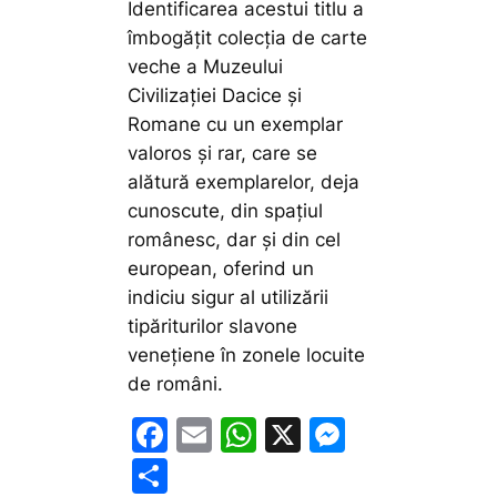
Identificarea acestui titlu a
îmbogățit colecția de carte
veche a Muzeului
Civilizației Dacice și
Romane cu un exemplar
valoros și rar, care se
alătură exemplarelor, deja
cunoscute, din spațiul
românesc, dar și din cel
european, oferind un
indiciu sigur al utilizării
tipăriturilor slavone
venețiene în zonele locuite
de români.
F
E
W
X
M
a
m
h
e
P