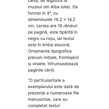
Deva, iar legătura la
muzeul din Alba Iulia). De
format in 4°, cu
dimensiunile 19,2 x 14,2
cm, cartea are 19 rânduri
pe pagină, este tipărită în
negru cu roșu, iar textul
este în limba slavonă.
Ornamente tipografice
precum inițiale, frontispicii
și viniete, înfrumusețează
paginile cărții.
”O particularitate a
exemplarului este dată de
prezența a numeroase file
manuscrise, care au
completat textul