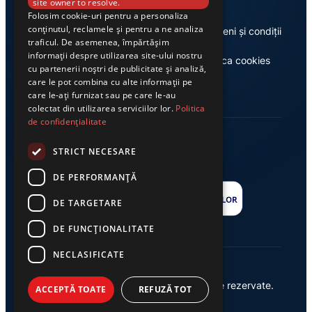
site owner to resolve.
Folosim cookie-uri pentru a personaliza
conținutul, reclamele și pentru a ne analiza
Despre noi
Termeni și condiții
traficul. De asemenea, împărtășim
informații despre utilizarea site-ului nostru
Casa de editură Exclusiv
Politica cookies
cu partenerii noștri de publicitate și analiză,
care le pot combina cu alte informații pe
care le-ați furnizat sau pe care le-au
colectat din utilizarea serviciilor lor.
Politica
de confidențialitate
STRICT NECESARE
DE PERFORMANȚĂ
DE TARGETARE
DE FUNCŢIONALITATE
NECLASIFICATE
© 2026 Ziarul Exclusiv – Toate drepturile rezervate.
ACCEPTĂ TOATE
REFUZĂ TOT
Powered by {
AW
}