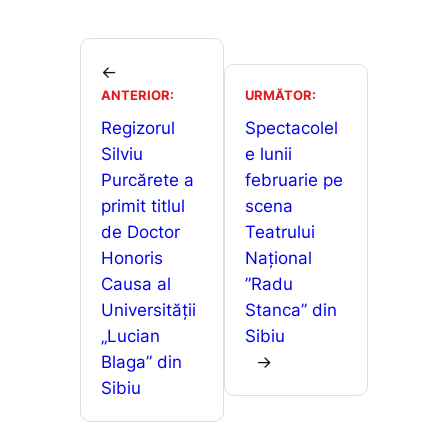
c
ai
at
s
ar
e
l
s
s
ta
b
A
e
je
←
o
p
n
ANTERIOR:
URMĂTOR:
a
o
p
g
Regizorul
Spectacolel
z
Silviu
e lunii
k
er
ă
Purcărete a
februarie pe
primit titlul
scena
de Doctor
Teatrului
Honoris
Național
Causa al
”Radu
Universității
Stanca” din
„Lucian
Sibiu
Blaga” din
→
Sibiu