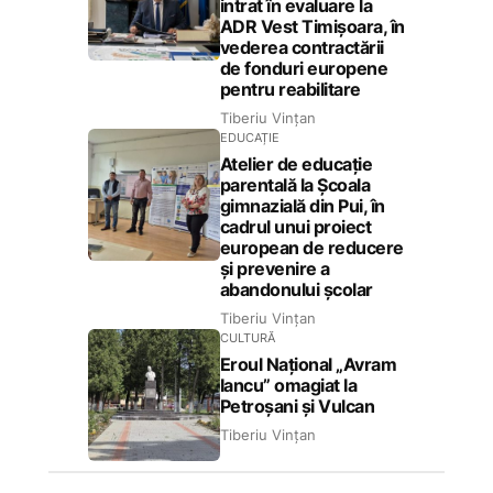
intrat în evaluare la
ADR Vest Timișoara, în
vederea contractării
de fonduri europene
pentru reabilitare
Tiberiu Vințan
EDUCAȚIE
Atelier de educație
parentală la Școala
gimnazială din Pui, în
cadrul unui proiect
european de reducere
și prevenire a
abandonului școlar
Tiberiu Vințan
CULTURĂ
Eroul Național „Avram
Iancu” omagiat la
Petroșani și Vulcan
Tiberiu Vințan