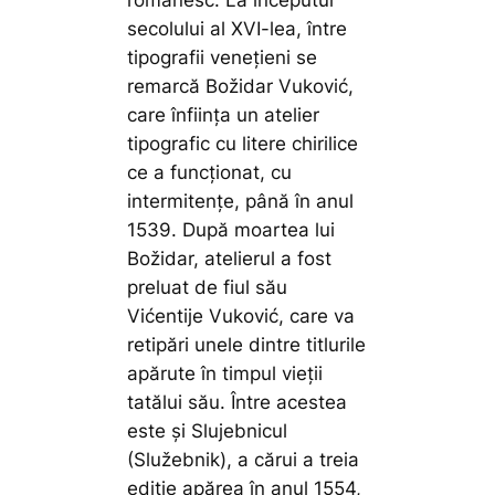
românesc. La începutul
secolului al XVI-lea, între
tipografii venețieni se
remarcă Božidar Vuković,
care înființa un atelier
tipografic cu litere chirilice
ce a funcționat, cu
intermitențe, până în anul
1539. După moartea lui
Božidar, atelierul a fost
preluat de fiul său
Vićentije Vuković, care va
retipări unele dintre titlurile
apărute în timpul vieții
tatălui său. Între acestea
este și Slujebnicul
(Služebnik), a cărui a treia
ediție apărea în anul 1554,