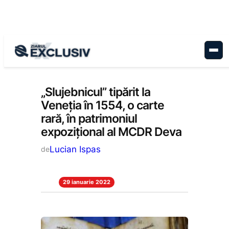
Sari
la
conținut
Cultură
„Slujebnicul” tipărit la
Veneția în 1554, o carte
rară, în patrimoniul
expozițional al MCDR Deva
Lucian Ispas
de
29 ianuarie 2022