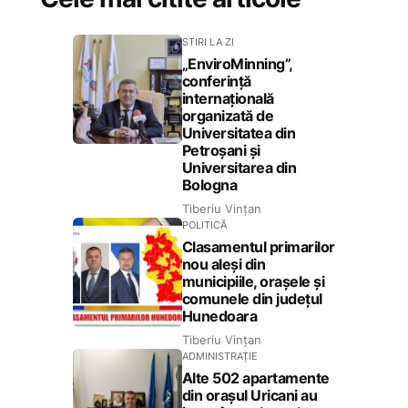
STIRI LA ZI
„EnviroMinning”,
conferință
internațională
organizată de
Universitatea din
Petroșani și
Universitarea din
Bologna
Tiberiu Vințan
POLITICĂ
Clasamentul primarilor
nou aleși din
municipiile, orașele și
comunele din județul
Hunedoara
Tiberiu Vințan
ADMINISTRAȚIE
Alte 502 apartamente
din orașul Uricani au