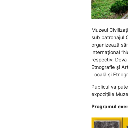
Muzeul Civilizaț
sub patronajul 
organizează sâm
internațional ”No
respectiv: Deva
Etnografie și Ar
Locală și Etnogr
Publicul va pute
expozițiile Muze
Programul eve