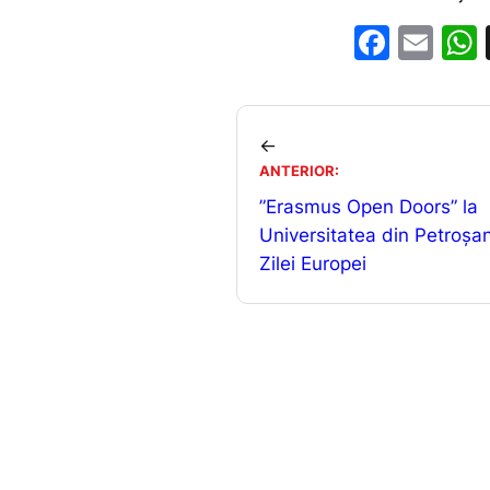
F
E
a
m
c
ai
e
l
←
b
ANTERIOR:
”Erasmus Open Doors” la
o
Universitatea din Petroșani
o
Zilei Europei
k