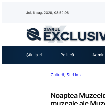
Sari
la
Joi, 6 aug. 2026, 08:59:09
conținut
Știri la zi
Politică
Admini
Cultură
, 
Stiri la zi
Noaptea Muzeelor 
muzeale ale Muzeu