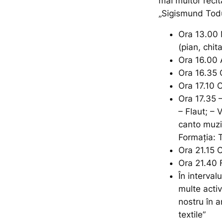
mai multor recit
„Sigismund Tod
Ora 13.00 
(pian, chit
Ora 16.00
Ora 16.35 
Ora 17.10
Ora 17.35 –
– Flaut; – 
canto muzi
Formația:
Ora 21.15 
Ora 21.40 
În interval
multe activ
nostru în a
textile”