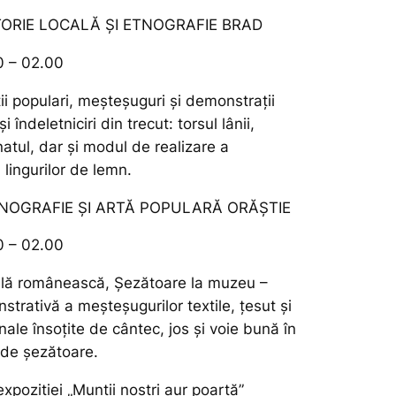
TORIE LOCALĂ ŞI ETNOGRAFIE BRAD
0 – 02.00
ții populari, meșteșuguri și demonstrații
i îndeletniciri din trecut: torsul lânii,
natul, dar și modul de realizare a
 lingurilor de lemn.
NOGRAFIE ȘI ARTĂ POPULARĂ ORĂȘTIE
0 – 02.00
ală românească, Șezătoare la muzeu –
strativă a meșteșugurilor textile, țesut și
onale însoțite de cântec, jos și voie bună în
 de șezătoare.
expoziției „Munții noștri aur poartă”