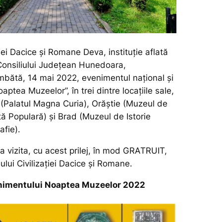
iei Dacice și Romane Deva, instituție aflată
Consiliului Județean Hunedoara,
bătă, 14 mai 2022, evenimentul național și
aptea Muzeelor”, în trei dintre locațiile sale,
 (Palatul Magna Curia), Orăștie (Muzeul de
tă Populară) și Brad (Muzeul de Istorie
afie).
a vizita, cu acest prilej, în mod GRATRUIT,
ului Civilizației Dacice și Romane.
nimentului Noaptea Muzeelor 2022