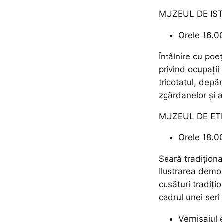
MUZEUL DE IS
Orele 16.0
Întâlnire cu poe
privind ocupații ș
tricotatul, depă
zgărdanelor și a
MUZEUL DE ET
Orele 18.0
Seară tradițion
Ilustrarea demon
cusături tradiți
cadrul unei seri
Vernisajul 