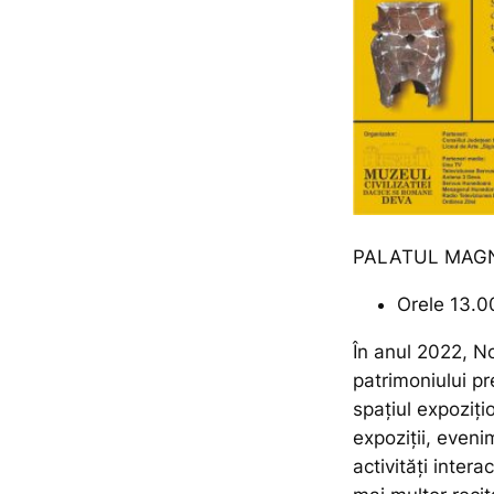
PALATUL MAGN
Orele 13.0
În anul 2022, N
patrimoniului pr
spațiul expoziți
expoziții, even
activități inter