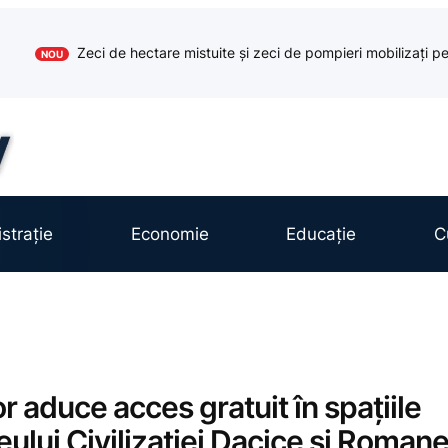
Zeci de hectare mistuite și zeci de pompieri mobilizați pe
NOU
strație
Economie
Educație
C
aduce acces gratuit în spațiile
lui Civilizației Dacice și Roman