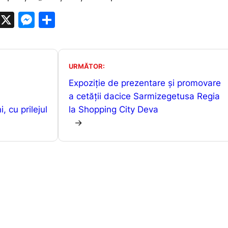
W
X
M
P
h
e
ar
at
s
ta
s
s
je
URMĂTOR:
A
e
a
Expoziție de prezentare și promovare
p
n
z
a cetății dacice Sarmizegetusa Regia
, cu prilejul
la Shopping City Deva
p
g
ă
→
er