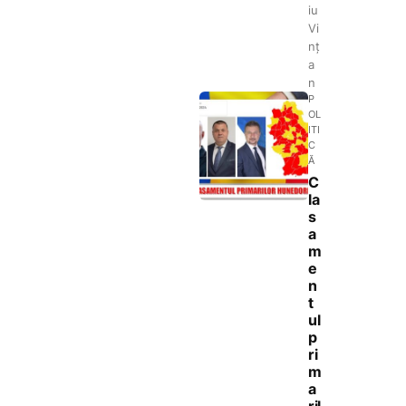
iu
Vi
nț
a
n
P
OL
ITI
C
Ă
C
la
s
a
m
e
n
t
ul
p
ri
m
a
ril