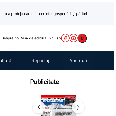
ntru a proteja oameni, locuințe, gospodării și păduri
Caută
Despre noi
Casa de editură Exclusiv
ultură
Reportaj
Anunțuri
Publicitate
e