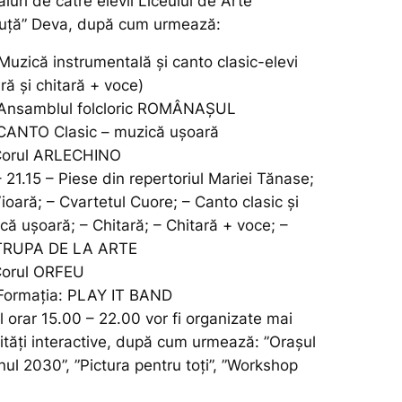
aluri de către elevii Liceului de Arte
uță” Deva, după cum urmează:
Muzică instrumentală şi canto clasic-elevi
ară și chitară + voce)
 Ansamblul folcloric ROMÂNAŞUL
CANTO Clasic – muzică uşoară
 Corul ARLECHINO
 21.15 – Piese din repertoriul Mariei Tănase;
Vioară; – Cvartetul Cuore; – Canto clasic și
că ușoară; – Chitară; – Chitară + voce; –
 TRUPA DE LA ARTE
Corul ORFEU
Formaţia: PLAY IT BAND
ul orar 15.00 – 22.00 vor fi organizate mai
ități interactive, după cum urmează: ”Oraşul
nul 2030”, ”Pictura pentru toţi”, ”Workshop