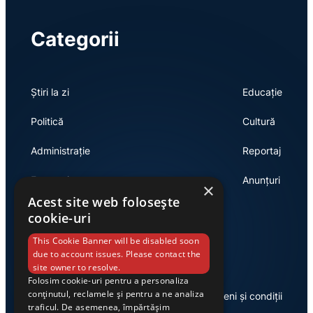
Categorii
Știri la zi
Educație
Politică
Cultură
Administrație
Reportaj
Economie
Anunțuri
×
Acest site web folosește
cookie-uri
Link-uri utile
This Cookie Banner will be disabled soon
due to account issues. Please contact the
site owner to resolve.
Folosim cookie-uri pentru a personaliza
conținutul, reclamele și pentru a ne analiza
Despre noi
Termeni și condiții
traficul. De asemenea, împărtășim