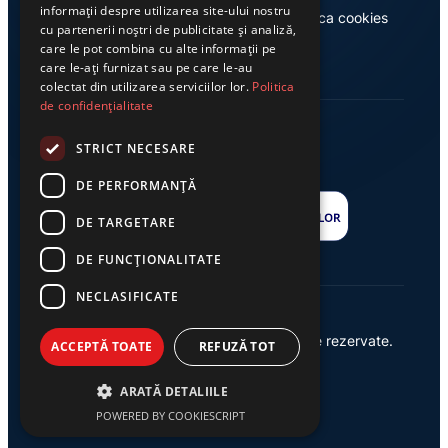
informații despre utilizarea site-ului nostru
Casa de editură Exclusiv
Politica cookies
cu partenerii noștri de publicitate și analiză,
care le pot combina cu alte informații pe
care le-ați furnizat sau pe care le-au
colectat din utilizarea serviciilor lor.
Politica
de confidențialitate
STRICT NECESARE
DE PERFORMANȚĂ
DE TARGETARE
DE FUNCŢIONALITATE
NECLASIFICATE
© 2026 Ziarul Exclusiv – Toate drepturile rezervate.
ACCEPTĂ TOATE
REFUZĂ TOT
Powered by {
AW
}
ARATĂ DETALIILE
POWERED BY COOKIESCRIPT