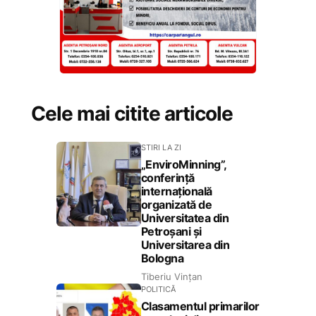
Cele mai citite articole
STIRI LA ZI
„EnviroMinning”,
conferință
internațională
organizată de
Universitatea din
Petroșani și
Universitarea din
Bologna
Tiberiu Vințan
POLITICĂ
Clasamentul primarilor