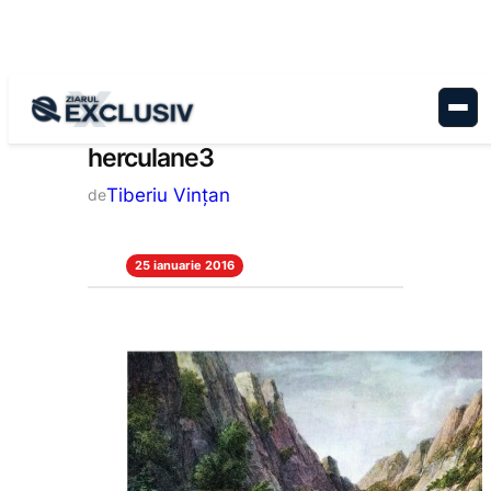
Sari
la
conținut
herculane3
Tiberiu Vințan
de
25 ianuarie 2016