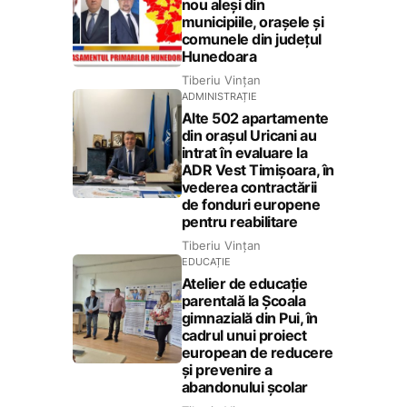
nou aleși din
municipiile, orașele și
comunele din județul
Hunedoara
Tiberiu Vințan
ADMINISTRAȚIE
Alte 502 apartamente
din orașul Uricani au
intrat în evaluare la
ADR Vest Timișoara, în
vederea contractării
de fonduri europene
pentru reabilitare
Tiberiu Vințan
EDUCAȚIE
Atelier de educație
parentală la Școala
gimnazială din Pui, în
cadrul unui proiect
european de reducere
și prevenire a
abandonului școlar