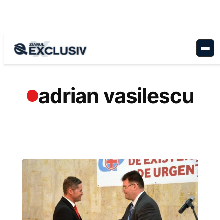
Sari
la
conținut
adrian vasilescu