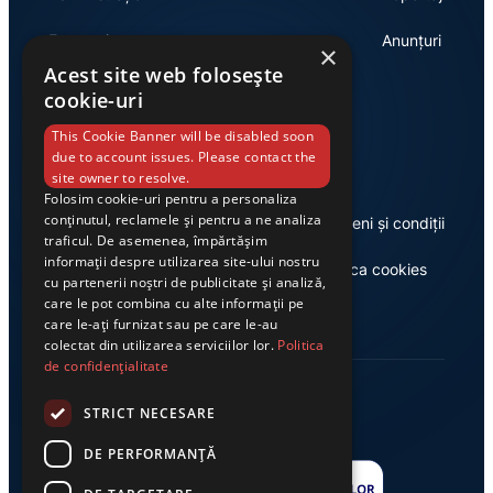
Economie
Anunțuri
×
Acest site web folosește
cookie-uri
Link-uri utile
This Cookie Banner will be disabled soon
due to account issues. Please contact the
site owner to resolve.
Folosim cookie-uri pentru a personaliza
conținutul, reclamele și pentru a ne analiza
Despre noi
Termeni și condiții
traficul. De asemenea, împărtășim
informații despre utilizarea site-ului nostru
Casa de editură Exclusiv
Politica cookies
cu partenerii noștri de publicitate și analiză,
care le pot combina cu alte informații pe
care le-ați furnizat sau pe care le-au
colectat din utilizarea serviciilor lor.
Politica
de confidențialitate
STRICT NECESARE
DE PERFORMANȚĂ