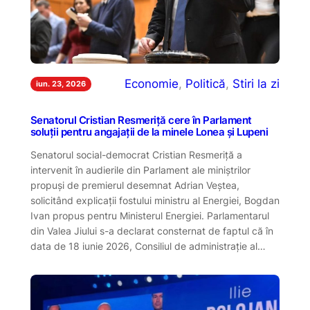
Economie
, 
Politică
, 
Stiri la zi
iun. 23, 2026
Senatorul Cristian Resmeriță cere în Parlament
soluții pentru angajații de la minele Lonea și Lupeni
Senatorul social-democrat Cristian Resmeriță a
intervenit în audierile din Parlament ale miniștrilor
propuși de premierul desemnat Adrian Veștea,
solicitând explicații fostului ministru al Energiei, Bogdan
Ivan propus pentru Ministerul Energiei. Parlamentarul
din Valea Jiului s-a declarat consternat de faptul că în
data de 18 iunie 2026, Consiliul de administrație al…