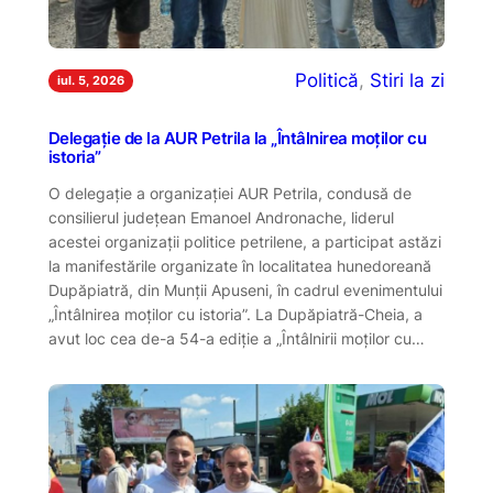
Politică
, 
Stiri la zi
iul. 5, 2026
Delegație de la AUR Petrila la „Întâlnirea moților cu
istoria”
O delegație a organizației AUR Petrila, condusă de
consilierul județean Emanoel Andronache, liderul
acestei organizații politice petrilene, a participat astăzi
la manifestările organizate în localitatea hunedoreană
Dupăpiatră, din Munții Apuseni, în cadrul evenimentului
„Întâlnirea moților cu istoria”. La Dupăpiatră-Cheia, a
avut loc cea de-a 54-a ediție a „Întâlnirii moților cu…