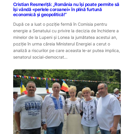
Cristian Resmeriță: „România nu își poate permite să
își vândă «perlele coroanei» în plină furtună
economică și geopolitică!”
După ce a luat o poziție fermă în Comisia pentru
energie a Senatului cu privire la decizia de închidere a
minelor de la Lupeni și Lonea la jumătatea acestui an,
poziție în urma căreia Ministerul Energiei a cerut o
analiză a riscurilor pe care aceasta le-ar putea implica,
senatorul social-democrat…