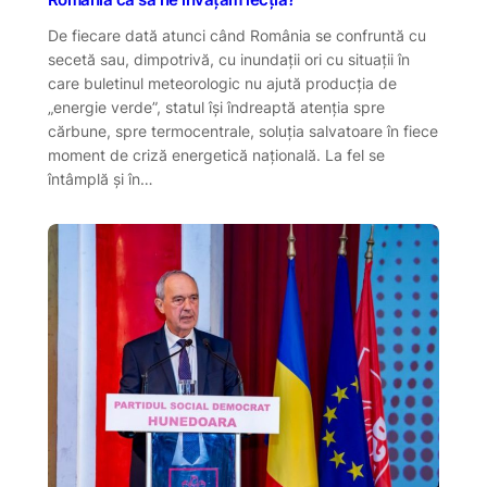
România ca să ne învățăm lecția?”
De fiecare dată atunci când România se confruntă cu
secetă sau, dimpotrivă, cu inundații ori cu situații în
care buletinul meteorologic nu ajută producția de
„energie verde”, statul își îndreaptă atenția spre
cărbune, spre termocentrale, soluția salvatoare în fiece
moment de criză energetică națională. La fel se
întâmplă și în…