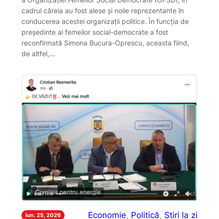
cadrul căreia au fost alese și noile reprezentante în
conducerea acestei organizații politice. În funcția de
președinte al femeilor social-democrate a fost
reconfirmată Simona Bucura-Oprescu, aceasta fiind,
de altfel,…
Economie
, 
Politică
, 
Stiri la zi
iun. 25, 2026