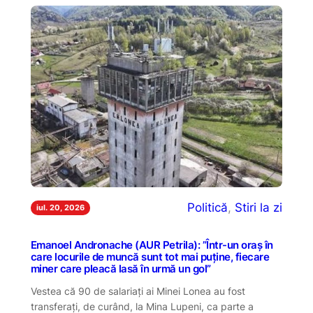
Politică
, 
Stiri la zi
iul. 20, 2026
Emanoel Andronache (AUR Petrila): ”Într-un oraș în
care locurile de muncă sunt tot mai puține, fiecare
miner care pleacă lasă în urmă un gol”
Vestea că 90 de salariați ai Minei Lonea au fost
transferați, de curând, la Mina Lupeni, ca parte a