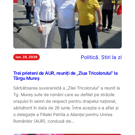
Politică
, 
Stiri la zi
iun. 28, 2026
Trei prieteni de AUR, reuniți de „Ziua Tricolorului” la
Târgu Mureș
Sărbătoarea suveranistă a „Zilei Tricolorului” a reunit la
Tg. Mureș sute de români care au defilat pe străzile
orașului în semn de respect pentru drapelul național,
sărbătorit în data de 26 iunie. Între aceștia s-a aflat și
o delegație a Filialei Petrila a Alianței pentru Unirea
Românilor (AUR), condusă de…