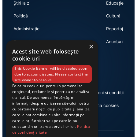
Știri la zi
Educație
Politică
Cultură
Administrație
Reportaj
Economie
Anunțuri
×
Acest site web folosește
cookie-uri
Link-uri utile
This Cookie Banner will be disabled soon
due to account issues. Please contact the
site owner to resolve.
Folosim cookie-uri pentru a personaliza
conținutul, reclamele și pentru a ne analiza
Despre noi
Termeni și condiții
traficul. De asemenea, împărtășim
informații despre utilizarea site-ului nostru
Casa de editură Exclusiv
Politica cookies
cu partenerii noștri de publicitate și analiză,
care le pot combina cu alte informații pe
care le-ați furnizat sau pe care le-au
colectat din utilizarea serviciilor lor.
Politica
de confidențialitate