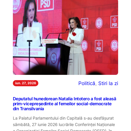
Politică
, 
Stiri la zi
iun. 27, 2026
Deputatul hunedorean Natalia Intotero a fost aleasă
prim-vicepreședinte al femeilor social-democrate
din Transilvania
La Palatul Parlamentului din Capitală s-au desfășurat
sâmbătă, 27 iunie 2026 lucrările Conferinței Naționale
a Organizației Femeilor Social Democrate (OFSD), în