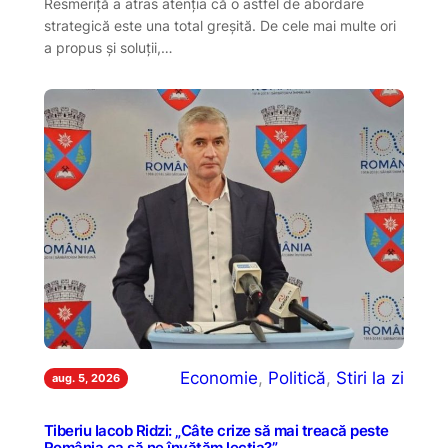
Resmeriță a atras atenția că o astfel de abordare
strategică este una total greșită. De cele mai multe ori
a propus și soluții,…
Economie
, 
Politică
, 
Stiri la zi
aug. 5, 2026
Tiberiu Iacob Ridzi: „Câte crize să mai treacă peste