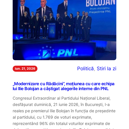
Politică
, 
Stiri la zi
iun. 21, 2026
„Modernizare cu Rădăcini”, moțiunea cu care echipa
lui Ilie Bolojan a câștigat alegerile interne din PNL
Congresul Extraordinar al Partidului Național Liberal,
desfășurat duminică, 21 iunie 2026, în București, l-a
reales pe premierul Ilie Bolojan în funcția de președinte
al partidului, cu 1.769 de voturi exprimate,
reprezentând 96% din totalul voturilor exprimate de