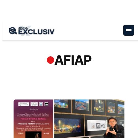
Sari
la
conținut
AFIAP