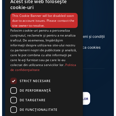
Acest site web folosește
cookie-uri
Link-uri utile
This Cookie Banner will be disabled soon
due to account issues. Please contact the
site owner to resolve.
Folosim cookie-uri pentru a personaliza
conținutul, reclamele și pentru a ne analiza
Despre noi
Termeni și condiții
traficul. De asemenea, împărtășim
informații despre utilizarea site-ului nostru
Casa de editură Exclusiv
Politica cookies
cu partenerii noștri de publicitate și analiză,
care le pot combina cu alte informații pe
care le-ați furnizat sau pe care le-au
colectat din utilizarea serviciilor lor.
Politica
de confidențialitate
STRICT NECESARE
DE PERFORMANȚĂ
DE TARGETARE
DE FUNCŢIONALITATE