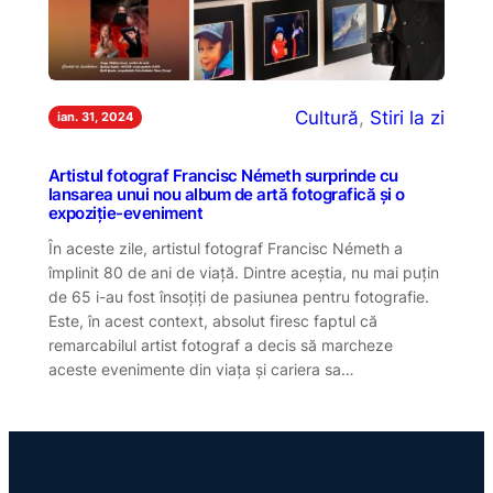
Cultură
, 
Stiri la zi
ian. 31, 2024
Artistul fotograf Francisc Németh surprinde cu
lansarea unui nou album de artă fotografică și o
expoziție-eveniment
În aceste zile, artistul fotograf Francisc Németh a
împlinit 80 de ani de viață. Dintre aceștia, nu mai puțin
de 65 i-au fost însoțiți de pasiunea pentru fotografie.
Este, în acest context, absolut firesc faptul că
remarcabilul artist fotograf a decis să marcheze
aceste evenimente din viața și cariera sa…