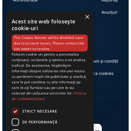
Economie
Anunțuri
×
Acest site web folosește
cookie-uri
Link-uri utile
This Cookie Banner will be disabled soon
due to account issues. Please contact the
site owner to resolve.
Folosim cookie-uri pentru a personaliza
conținutul, reclamele și pentru a ne analiza
Despre noi
Termeni și condiții
traficul. De asemenea, împărtășim
informații despre utilizarea site-ului nostru
Casa de editură Exclusiv
Politica cookies
cu partenerii noștri de publicitate și analiză,
care le pot combina cu alte informații pe
care le-ați furnizat sau pe care le-au
colectat din utilizarea serviciilor lor.
Politica
de confidențialitate
STRICT NECESARE
DE PERFORMANȚĂ