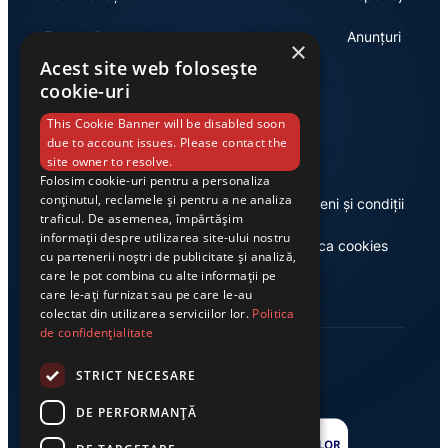
Economie
Anunțuri
×
Acest site web folosește
cookie-uri
Link-uri utile
This Cookie Banner will be disabled soon
due to account issues. Please contact the
site owner to resolve.
Folosim cookie-uri pentru a personaliza
conținutul, reclamele și pentru a ne analiza
Despre noi
Termeni și condiții
traficul. De asemenea, împărtășim
informații despre utilizarea site-ului nostru
Casa de editură Exclusiv
Politica cookies
cu partenerii noștri de publicitate și analiză,
care le pot combina cu alte informații pe
care le-ați furnizat sau pe care le-au
colectat din utilizarea serviciilor lor.
Politica
de confidențialitate
STRICT NECESARE
DE PERFORMANȚĂ