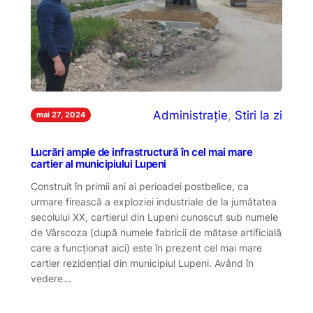
Administrație
, 
Stiri la zi
mai 27, 2024
Lucrări ample de infrastructură în cel mai mare
cartier al municipiului Lupeni
Construit în primii ani ai perioadei postbelice, ca
urmare firească a exploziei industriale de la jumătatea
secolului XX, cartierul din Lupeni cunoscut sub numele
de Vârscoza (după numele fabricii de mătase artificială
care a funcționat aici) este în prezent cel mai mare
cartier rezidențial din municipiul Lupeni. Având în
vedere…