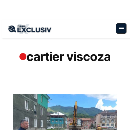
Sari
la
conținut
cartier viscoza