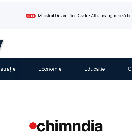
Ministrul Dezvoltării, Cseke Attila inaugurează l
NOU
strație
Economie
Educație
C
chimndia