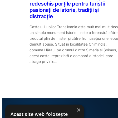
redeschis porțile pentru turiștii
pasionați de istorie, tradiții și
distracție
Castelul Lupilor Transilvania este mult mai mult dec
un simplu monument istoric – este o fereastră către
trecutul plin de mister și către frumusețea unei epo
demult apuse. Situat în localitatea Chimindia,
comuna Hărău, pe drumul dintre Simeria și Șoimuș,
acest castel reprezintă o comoară a istoriei, care
atrage privirile…
×
Acest site web folosește