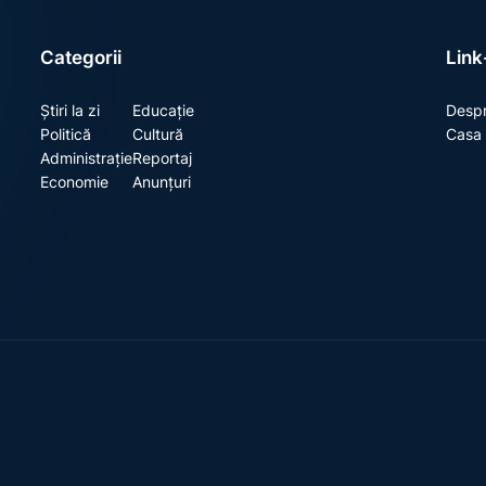
Categorii
Link-
Știri la zi
Educație
Despr
Politică
Cultură
Casa 
Administrație
Reportaj
Economie
Anunțuri