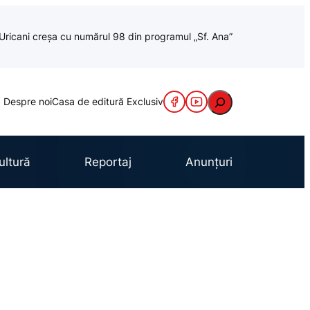
a Uricani creșa cu numărul 98 din programul „Sf. Ana”
Caută
Despre noi
Casa de editură Exclusiv
ultură
Reportaj
Anunțuri