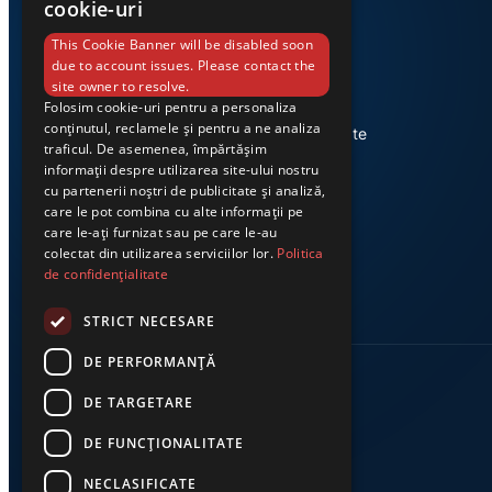
cookie-uri
This Cookie Banner will be disabled soon
due to account issues. Please contact the
site owner to resolve.
Folosim cookie-uri pentru a personaliza
Știri din Valea Jiului, prezentate
conținutul, reclamele și pentru a ne analiza
corect și la timp. Ziarul Exclusiv te
traficul. De asemenea, împărtășim
conectează zi de zi la cele mai
informații despre utilizarea site-ului nostru
importante evenimente din
cu partenerii noștri de publicitate și analiză,
regiune.
care le pot combina cu alte informații pe
care le-ați furnizat sau pe care le-au
colectat din utilizarea serviciilor lor.
Politica
de confidențialitate
STRICT NECESARE
DE PERFORMANȚĂ
DE TARGETARE
DE FUNCŢIONALITATE
NECLASIFICATE