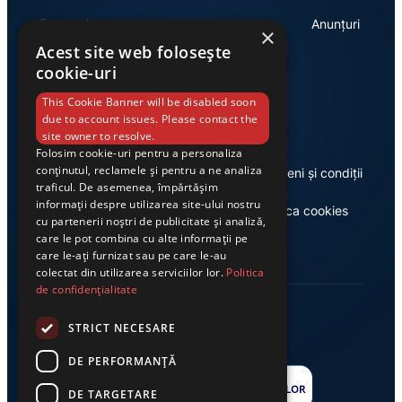
Economie
Anunțuri
×
Acest site web folosește
cookie-uri
Link-uri utile
This Cookie Banner will be disabled soon
due to account issues. Please contact the
site owner to resolve.
Folosim cookie-uri pentru a personaliza
conținutul, reclamele și pentru a ne analiza
Despre noi
Termeni și condiții
traficul. De asemenea, împărtășim
informații despre utilizarea site-ului nostru
Casa de editură Exclusiv
Politica cookies
cu partenerii noștri de publicitate și analiză,
care le pot combina cu alte informații pe
care le-ați furnizat sau pe care le-au
colectat din utilizarea serviciilor lor.
Politica
de confidențialitate
STRICT NECESARE
DE PERFORMANȚĂ
DE TARGETARE