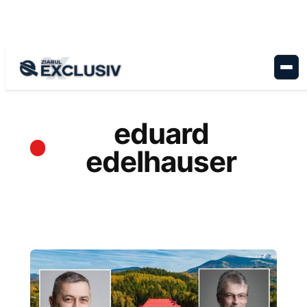
Sari
la
conținut
eduard
edelhauser