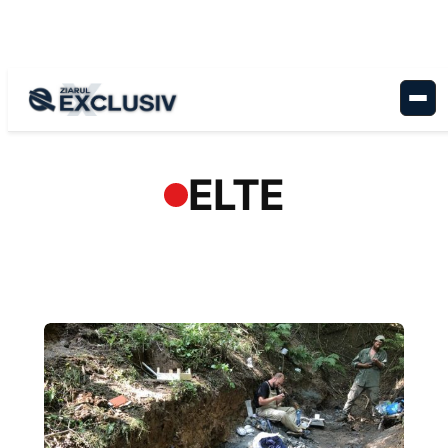
Sari
la
conținut
ELTE