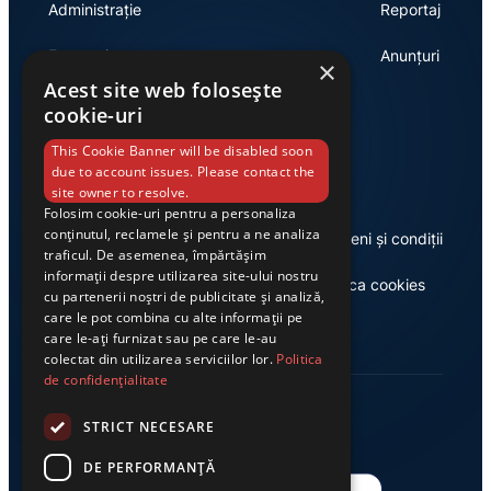
Administrație
Reportaj
Economie
Anunțuri
×
Acest site web folosește
cookie-uri
Link-uri utile
This Cookie Banner will be disabled soon
due to account issues. Please contact the
site owner to resolve.
Folosim cookie-uri pentru a personaliza
conținutul, reclamele și pentru a ne analiza
Despre noi
Termeni și condiții
traficul. De asemenea, împărtășim
informații despre utilizarea site-ului nostru
Casa de editură Exclusiv
Politica cookies
cu partenerii noștri de publicitate și analiză,
care le pot combina cu alte informații pe
care le-ați furnizat sau pe care le-au
colectat din utilizarea serviciilor lor.
Politica
de confidențialitate
STRICT NECESARE
DE PERFORMANȚĂ