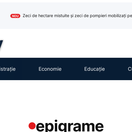
Zeci de hectare mistuite și zeci de pompieri mobilizați pe
NOU
strație
Economie
Educație
C
epigrame