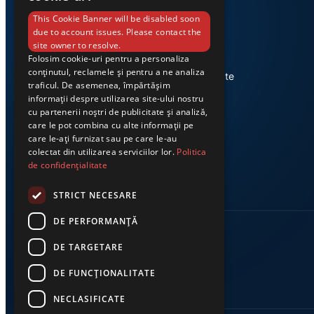
This Cookie Banner will be disabled soon
due to account issues. Please contact the
site owner to resolve.
Folosim cookie-uri pentru a personaliza
Știri din Valea Jiului, prezentate
conținutul, reclamele și pentru a ne analiza
corect și la timp. Ziarul Exclusiv te
traficul. De asemenea, împărtășim
conectează zi de zi la cele mai
informații despre utilizarea site-ului nostru
importante evenimente din
cu partenerii noștri de publicitate și analiză,
regiune.
care le pot combina cu alte informații pe
care le-ați furnizat sau pe care le-au
colectat din utilizarea serviciilor lor.
Politica
de confidențialitate
STRICT NECESARE
DE PERFORMANȚĂ
DE TARGETARE
DE FUNCŢIONALITATE
NECLASIFICATE