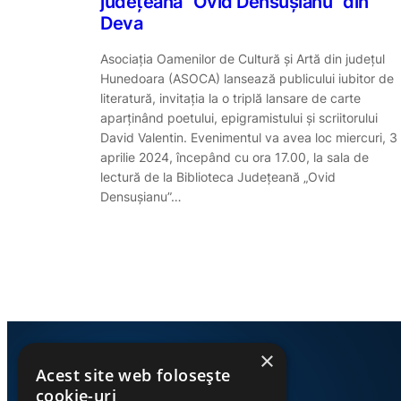
județeană ”Ovid Densușianu” din
Deva
Asociaţia Oamenilor de Cultură şi Artă din judeţul
Hunedoara (ASOCA) lansează publicului iubitor de
literatură, invitația la o triplă lansare de carte
aparținând poetului, epigramistului și scriitorului
David Valentin. Evenimentul va avea loc miercuri, 3
aprilie 2024, începând cu ora 17.00, la sala de
lectură de la Biblioteca Județeană „Ovid
Densușianu”…
×
Acest site web folosește
cookie-uri