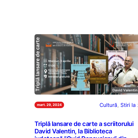
Cultură
, 
Stiri la 
mart. 29, 2024
Triplă lansare de carte a scriitorului
David Valentin, la Biblioteca