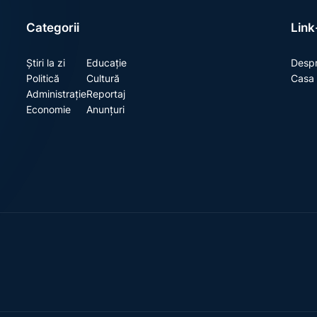
Categorii
Link-
Știri la zi
Educație
Despr
Politică
Cultură
Casa 
Administrație
Reportaj
Economie
Anunțuri