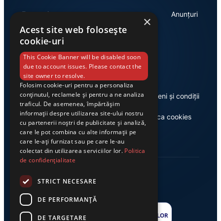
Economie
Anunțuri
×
Acest site web folosește
cookie-uri
Link-uri utile
This Cookie Banner will be disabled soon
due to account issues. Please contact the
site owner to resolve.
Folosim cookie-uri pentru a personaliza
conținutul, reclamele și pentru a ne analiza
Despre noi
Termeni și condiții
traficul. De asemenea, împărtășim
informații despre utilizarea site-ului nostru
Casa de editură Exclusiv
Politica cookies
cu partenerii noștri de publicitate și analiză,
care le pot combina cu alte informații pe
care le-ați furnizat sau pe care le-au
colectat din utilizarea serviciilor lor.
Politica
de confidențialitate
STRICT NECESARE
DE PERFORMANȚĂ
DE TARGETARE