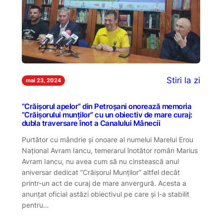
Stiri la zi
mai 23, 2024
”Crăișorul apelor” din Petroșani onorează memoria
”Crăișorului munților” cu un obiectiv de mare curaj:
dubla traversare înot a Canalului Mânecii
Purtător cu mândrie și onoare al numelui Marelui Erou
Național Avram Iancu, temerarul înotător român Marius
Avram Iancu, nu avea cum să nu cinstească anul
aniversar dedicat ”Crăișorul Munților” altfel decât
printr-un act de curaj de mare anvergură. Acesta a
anunțat oficial astăzi obiectivul pe care și l-a stabilit
pentru…