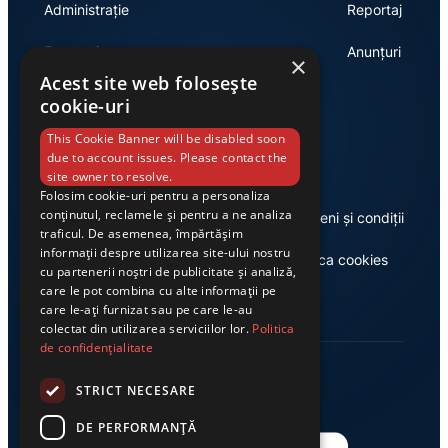
Administrație
Reportaj
Economie
Anunțuri
×
Acest site web folosește
cookie-uri
Link-uri utile
This Cookie Banner will be disabled soon
due to account issues. Please contact the
site owner to resolve.
Folosim cookie-uri pentru a personaliza
conținutul, reclamele și pentru a ne analiza
Despre noi
Termeni și condiții
traficul. De asemenea, împărtășim
informații despre utilizarea site-ului nostru
Casa de editură Exclusiv
Politica cookies
cu partenerii noștri de publicitate și analiză,
care le pot combina cu alte informații pe
care le-ați furnizat sau pe care le-au
colectat din utilizarea serviciilor lor.
Politica
de confidențialitate
STRICT NECESARE
DE PERFORMANȚĂ