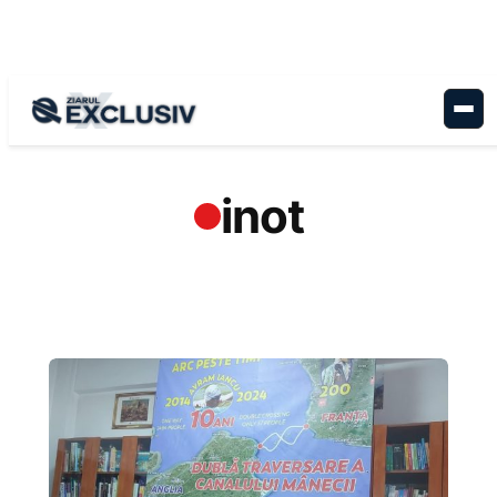
Sari
la
conținut
inot