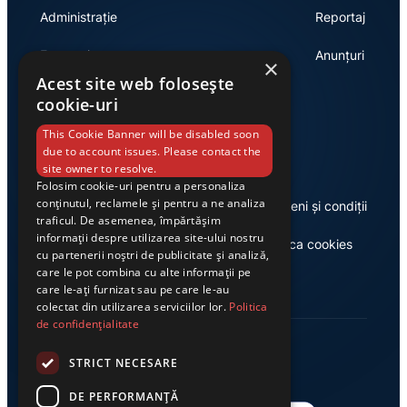
Administrație
Reportaj
Economie
Anunțuri
×
Acest site web folosește
cookie-uri
Link-uri utile
This Cookie Banner will be disabled soon
due to account issues. Please contact the
site owner to resolve.
Folosim cookie-uri pentru a personaliza
conținutul, reclamele și pentru a ne analiza
Despre noi
Termeni și condiții
traficul. De asemenea, împărtășim
informații despre utilizarea site-ului nostru
Casa de editură Exclusiv
Politica cookies
cu partenerii noștri de publicitate și analiză,
care le pot combina cu alte informații pe
care le-ați furnizat sau pe care le-au
colectat din utilizarea serviciilor lor.
Politica
de confidențialitate
STRICT NECESARE
DE PERFORMANȚĂ