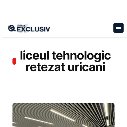
Sari
la
conținut
liceul tehnologic
retezat uricani