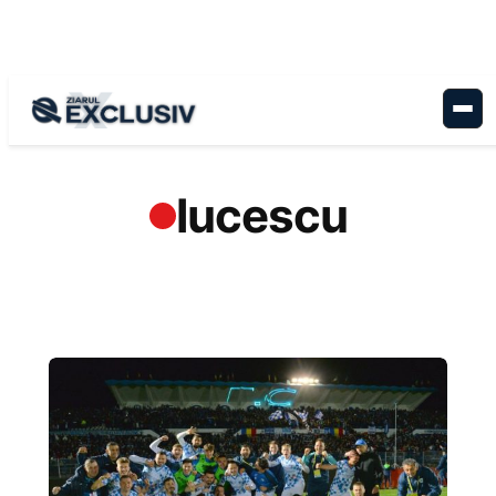
Sari
la
conținut
lucescu