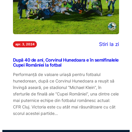
Stiri la zi
apr. 3, 2024
După 40 de ani, Corvinul Hunedoara e în semifinalele
Cupei României la fotbal
Performanță de valoare uriașă pentru fotbalul
hunedorean, după ce Corvinul Hunedoara a reușit să
învingă aseară, pe stadionul ”Michael Klein”, în
sferturile de finală ale ”Cupei României”, una dintre cele
mai puternice echipe din fotbalul românesc actual:
CFR Cluj. Victoria este cu atât mai răsunătoare cu cât
scorul acestei partide…