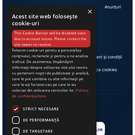
Economie
Anunțuri
×
Acest site web folosește
cookie-uri
Link-uri utile
This Cookie Banner will be disabled soon
due to account issues. Please contact the
site owner to resolve.
Folosim cookie-uri pentru a personaliza
conținutul, reclamele și pentru a ne analiza
Despre noi
Termeni și condiții
traficul. De asemenea, împărtășim
informații despre utilizarea site-ului nostru
Casa de editură Exclusiv
Politica cookies
cu partenerii noștri de publicitate și analiză,
care le pot combina cu alte informații pe
care le-ați furnizat sau pe care le-au
colectat din utilizarea serviciilor lor.
Politica
de confidențialitate
STRICT NECESARE
DE PERFORMANȚĂ
DE TARGETARE