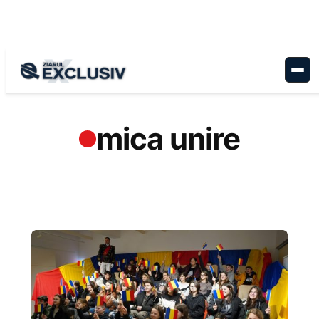
Sari
la
conținut
mica unire