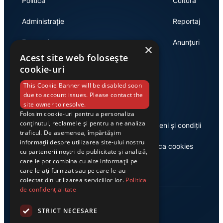
Politică
Cultură
Administrație
Reportaj
Economie
Anunțuri
×
Acest site web folosește
cookie-uri
Link-uri utile
This Cookie Banner will be disabled soon
due to account issues. Please contact the
site owner to resolve.
Folosim cookie-uri pentru a personaliza
conținutul, reclamele și pentru a ne analiza
Despre noi
Termeni și condiții
traficul. De asemenea, împărtășim
informații despre utilizarea site-ului nostru
Casa de editură Exclusiv
Politica cookies
cu partenerii noștri de publicitate și analiză,
care le pot combina cu alte informații pe
care le-ați furnizat sau pe care le-au
colectat din utilizarea serviciilor lor.
Politica
de confidențialitate
STRICT NECESARE