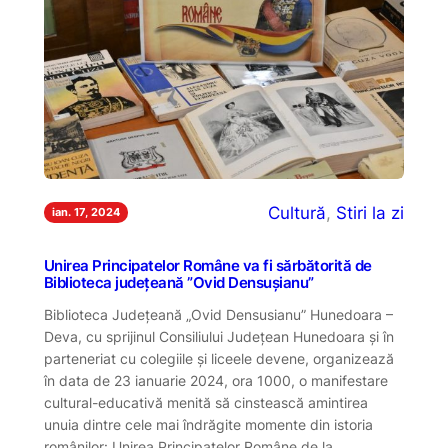
Cultură
, 
Stiri la zi
ian. 17, 2024
Unirea Principatelor Române va fi sărbătorită de
Biblioteca județeană ”Ovid Densușianu”
Biblioteca Județeană „Ovid Densusianu” Hunedoara –
Deva, cu sprijinul Consiliului Județean Hunedoara și în
parteneriat cu colegiile și liceele devene, organizează
în data de 23 ianuarie 2024, ora 1000, o manifestare
cultural-educativă menită să cinstească amintirea
unuia dintre cele mai îndrăgite momente din istoria
românilor: Unirea Principatelor Române de la…