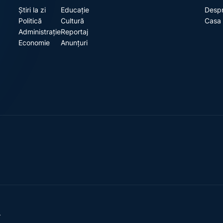
Știri la zi
Educație
Despr
Politică
Cultură
Casa 
Administrație
Reportaj
Economie
Anunțuri
.