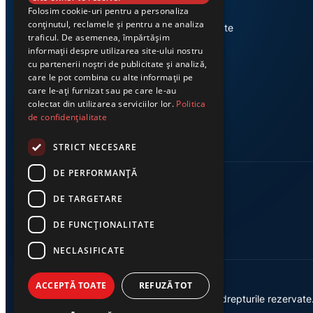
Folosim cookie-uri pentru a personaliza
Știri din Valea Jiului, prezentate
conținutul, reclamele și pentru a ne analiza
corect și la timp. Ziarul Exclusiv te
traficul. De asemenea, împărtășim
conectează zi de zi la cele mai
informații despre utilizarea site-ului nostru
importante evenimente din
cu partenerii noștri de publicitate și analiză,
regiune.
care le pot combina cu alte informații pe
care le-ați furnizat sau pe care le-au
colectat din utilizarea serviciilor lor.
Politica
de confidențialitate
STRICT NECESARE
DE PERFORMANȚĂ
DE TARGETARE
DE FUNCŢIONALITATE
NECLASIFICATE
ACCEPTĂ TOATE
REFUZĂ TOT
© 2026 Ziarul Exclusiv – Toate drepturile rezervate