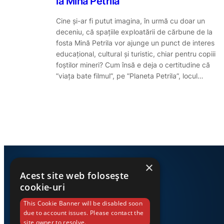
la Mina Petrila
Cine și-ar fi putut imagina, în urmă cu doar un
deceniu, că spațiile exploatării de cărbune de la
fosta Mină Petrila vor ajunge un punct de interes
educațional, cultural și turistic, chiar pentru copiii
foștilor mineri? Cum însă e deja o certitudine că
”viața bate filmul”, pe ”Planeta Petrila”, locul…
×
Acest site web folosește
cookie-uri
This Cookie Banner will be disabled soon
due to account issues. Please contact the
site owner to resolve.