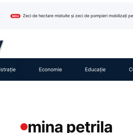
Zeci de hectare mistuite și zeci de pompieri mobilizați pe
NOU
strație
Economie
Educație
C
mina petrila