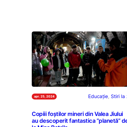
Educație
, 
Stiri la 
apr. 25, 2024
Copiii foștilor mineri din Valea Jiului
au descoperit fantastica ”planetă” d