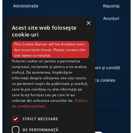
Administrație
Reportaj
Economie
Anunțuri
×
Acest site web folosește
cookie-uri
Link-uri utile
This Cookie Banner will be disabled soon
due to account issues. Please contact the
site owner to resolve.
Folosim cookie-uri pentru a personaliza
conținutul, reclamele și pentru a ne analiza
Despre noi
Termeni și condiții
traficul. De asemenea, împărtășim
informații despre utilizarea site-ului nostru
Casa de editură Exclusiv
Politica cookies
cu partenerii noștri de publicitate și analiză,
care le pot combina cu alte informații pe
care le-ați furnizat sau pe care le-au
colectat din utilizarea serviciilor lor.
Politica
de confidențialitate
STRICT NECESARE
DE PERFORMANȚĂ