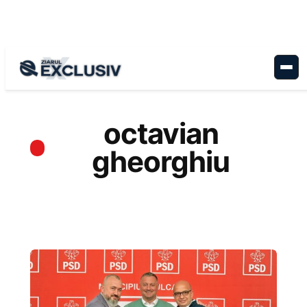
Sari
la
conținut
octavian
gheorghiu