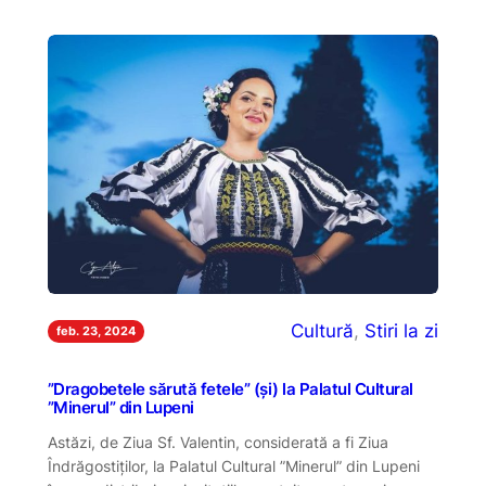
Cultură
, 
Stiri la zi
feb. 23, 2024
”Dragobetele sărută fetele” (și) la Palatul Cultural
”Minerul” din Lupeni
Astăzi, de Ziua Sf. Valentin, considerată a fi Ziua
Îndrăgostiților, la Palatul Cultural ”Minerul” din Lupeni