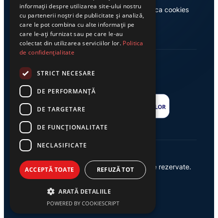
informații despre utilizarea site-ului nostru
Casa de editură Exclusiv
Politica cookies
cu partenerii noștri de publicitate și analiză,
care le pot combina cu alte informații pe
care le-ați furnizat sau pe care le-au
colectat din utilizarea serviciilor lor.
Politica
de confidențialitate
STRICT NECESARE
DE PERFORMANȚĂ
DE TARGETARE
DE FUNCŢIONALITATE
NECLASIFICATE
© 2026 Ziarul Exclusiv – Toate drepturile rezervate.
ACCEPTĂ TOATE
REFUZĂ TOT
Powered by {
AW
}
ARATĂ DETALIILE
POWERED BY COOKIESCRIPT