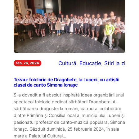
Cultură
, 
Educație
, 
Stiri la zi
feb. 26, 2024
Tezaur folcloric de Dragobete, la Lupeni, cu artiștii
clasei de canto Simona Ionașc
S-a dovedit a fi absolut inspirată ideea organizării unui
spectacol folcloric dedicat sărbătorii Dragobetelui –
sărbătoarea dragostei la români, ca rod al colaborării
dintre Primăria și Consiliul local al municipiului Lupeni și
pasionatul profesor de canto-muzică populară, Simona
Ionașc. Găzduit duminică, 25 februarie 2024, în sala
mare a Palatului Cultural…