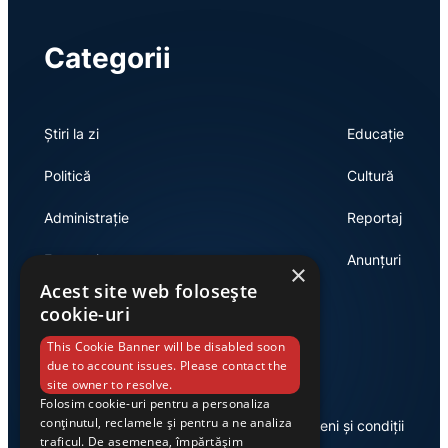
Categorii
Știri la zi
Educație
Politică
Cultură
Administrație
Reportaj
Economie
Anunțuri
×
Acest site web folosește
cookie-uri
Link-uri utile
This Cookie Banner will be disabled soon
due to account issues. Please contact the
site owner to resolve.
Folosim cookie-uri pentru a personaliza
conținutul, reclamele și pentru a ne analiza
Despre noi
Termeni și condiții
traficul. De asemenea, împărtășim