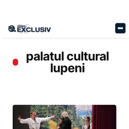
Sari
la
conținut
palatul cultural
lupeni