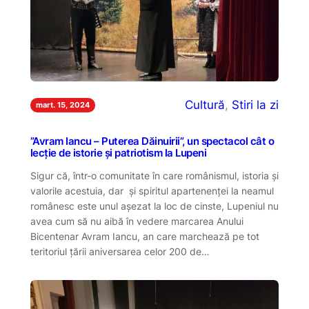
Cultură
, 
Stiri la zi
mart. 15, 2024
”Avram Iancu – Puterea Dăinuirii”, un spectacol cât o
lecție de istorie și patriotism la Lupeni
Sigur că, într-o comunitate în care românismul, istoria și
valorile acestuia, dar și spiritul apartenenței la neamul
românesc este unul așezat la loc de cinste, Lupeniul nu
avea cum să nu aibă în vedere marcarea Anului
Bicentenar Avram Iancu, an care marchează pe tot
teritoriul țării aniversarea celor 200 de…