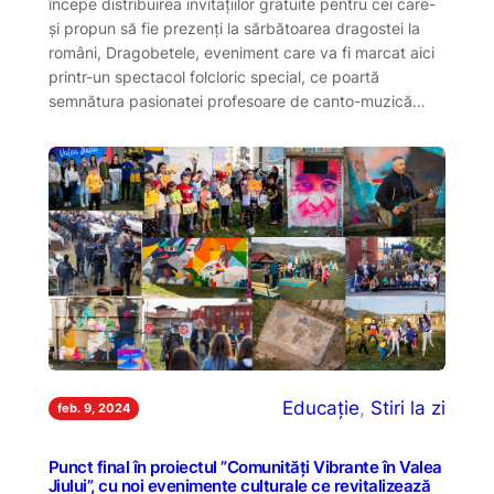
începe distribuirea invitațiilor gratuite pentru cei care-
și propun să fie prezenți la sărbătoarea dragostei la
români, Dragobetele, eveniment care va fi marcat aici
printr-un spectacol folcloric special, ce poartă
semnătura pasionatei profesoare de canto-muzică…
Educație
, 
Stiri la zi
feb. 9, 2024
Punct final în proiectul ”Comunități Vibrante în Valea
Jiului”, cu noi evenimente culturale ce revitalizează