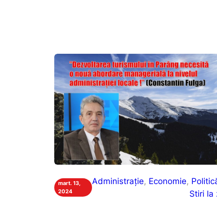
Administrație
, 
Economie
, 
Politic
mart. 13,
2024
Stiri la 