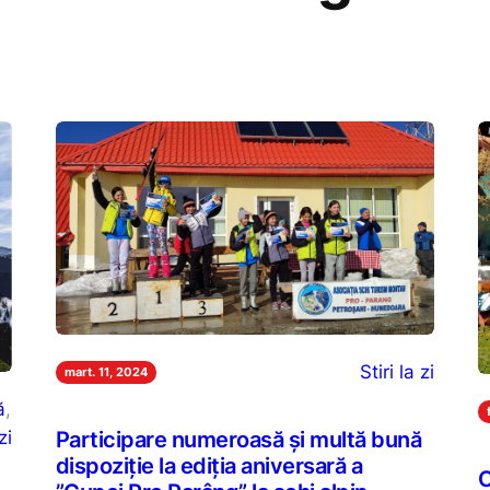
Stiri la zi
mart. 11, 2024
ă
, 
zi
Participare numeroasă și multă bună
dispoziție la ediția aniversară a
C