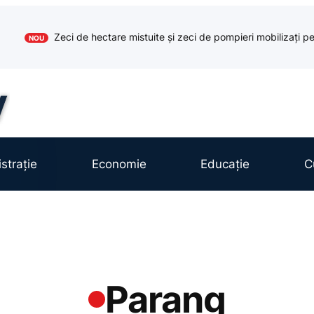
Zeci de hectare mistuite și zeci de pompieri mobilizați pe
NOU
strație
Economie
Educație
C
Parang