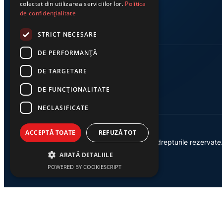
colectat din utilizarea serviciilor lor.
Politica
de confidențialitate
STRICT NECESARE
DE PERFORMANȚĂ
DE TARGETARE
DE FUNCŢIONALITATE
NECLASIFICATE
ACCEPTĂ TOATE
REFUZĂ TOT
© 2026 Ziarul Exclusiv – Toate drepturile rezervate
ARATĂ DETALIILE
POWERED BY COOKIESCRIPT