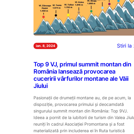
Stiri la 
ian. 8, 2024
Top 9 VJ, primul summit montan din
România lansează provocarea
cuceririi vârfurilor montane ale Văii
Jiului
Pasionații de drumeții montane au, de pe acum, la
dispoziție, provocarea primului și deocamdată
singurului summit montan din România: Top 9VJ.
Ideea a pornit de la iubitorii de turism din Valea Jiul
reuniți în cadrul Asociației Promontana și a fost
materializată prin includerea ei în Ruta turistică