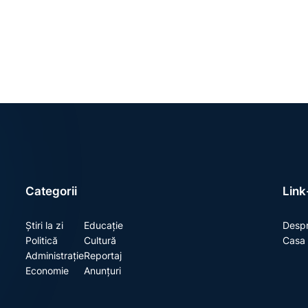
Categorii
Link-
Știri la zi
Educație
Despr
Politică
Cultură
Casa 
Administrație
Reportaj
Economie
Anunțuri