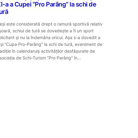
I-a a Cupei ”Pro Parâng” la schi de
ură
eși este considerată drept o ramură sportivă relativ
șoară, schiul de tură se dovedește a fi un sport
olicitant și nu la îndemâna oricui. Așa s-a dovedit a
i și ”Cupa Pro-Parâng” la schi de tură, eveniment de
radiție în calendarulș activităților desfășurate de
sociația de Schi-Turism ”Pro Parâng” în…