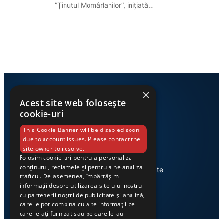
”Ținutul Momârlanilor”, inițiată…
×
Acest site web folosește
cookie-uri
This Cookie Banner will be disabled soon
due to account issues. Please contact the
site owner to resolve.
Folosim cookie-uri pentru a personaliza
Știri din Valea Jiului, prezentate
conținutul, reclamele și pentru a ne analiza
corect și la timp. Ziarul Exclusiv te
traficul. De asemenea, împărtășim
conectează zi de zi la cele mai
informații despre utilizarea site-ului nostru
importante evenimente din
cu partenerii noștri de publicitate și analiză,
regiune.
care le pot combina cu alte informații pe
care le-ați furnizat sau pe care le-au