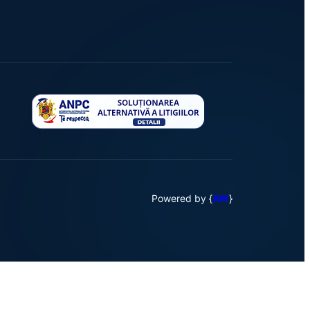
Powered by {
AW
}