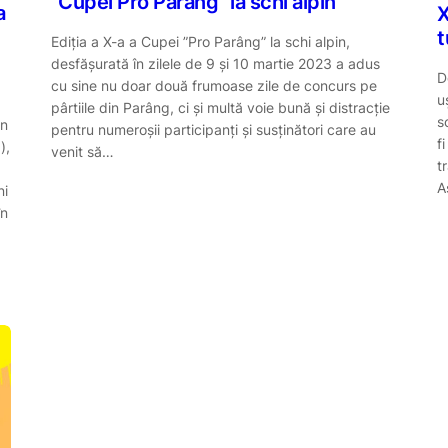
”Cupei Pro Parâng” la schi alpin
a
X
t
Ediția a X-a a Cupei ”Pro Parâng” la schi alpin,
desfășurată în zilele de 9 și 10 martie 2023 a adus
D
cu sine nu doar două frumoase zile de concurs pe
u
pârtiile din Parâng, ci și multă voie bună și distracție
s
in
pentru numeroșii participanți și susținători care au
f
),
venit să…
t
A
ni
în