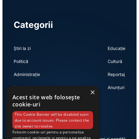
Categorii
Știri la zi
Educație
Politică
Cultură
Administrație
Reportaj
Economie
Anunțuri
×
Acest site web folosește
cookie-uri
Link-uri utile
This Cookie Banner will be disabled soon
due to account issues. Please contact the
site owner to resolve.
Folosim cookie-uri pentru a personaliza
conținutul, reclamele și pentru a ne analiza
Despre noi
Termeni și condiții