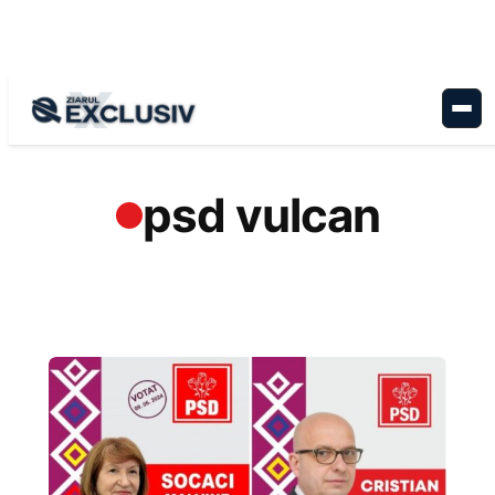
Sari
la
conținut
psd vulcan