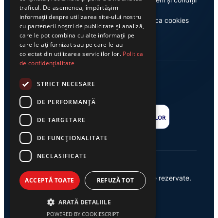
traficul. De asemenea, împărtășim
informații despre utilizarea site-ului nostru
Casa de editură Exclusiv
Politica cookies
cu partenerii noștri de publicitate și analiză,
care le pot combina cu alte informații pe
care le-ați furnizat sau pe care le-au
colectat din utilizarea serviciilor lor.
Politica
de confidențialitate
STRICT NECESARE
DE PERFORMANȚĂ
DE TARGETARE
DE FUNCŢIONALITATE
NECLASIFICATE
© 2026 Ziarul Exclusiv – Toate drepturile rezervate.
ACCEPTĂ TOATE
REFUZĂ TOT
Powered by {
AW
}
ARATĂ DETALIILE
POWERED BY COOKIESCRIPT