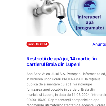
Anunțu
mart. 13, 2024
Restricții de apă joi, 14 martie, în
cartierul Braia din Lupeni
Apa Serv Valea Jiului S.A. Petroşani informează că,
în vederea unor lucrări PROGRAMATE la reţeaua
publică de alimentare cu apă, va întrerupe
furnizarea apei potabile în cartierul Braia din
municipiul Lupeni, în data de 14.03.2024, între orel
09:00-15:30. Reprezentanții companiei de apă
recomandă utilizatorilor afectaţi de această lucrare