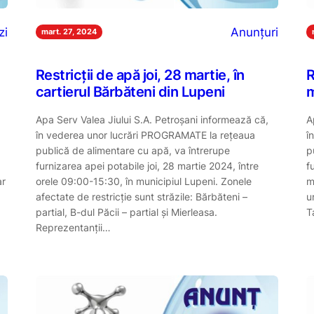
zi
Anunțuri
mart. 27, 2024
Restricții de apă joi, 28 martie, în
R
cartierul Bărbăteni din Lupeni
m
Apa Serv Valea Jiului S.A. Petroşani informează că,
A
în vederea unor lucrări PROGRAMATE la reţeaua
î
publică de alimentare cu apă, va întrerupe
p
furnizarea apei potabile joi, 28 martie 2024, între
f
ar
orele 09:00-15:30, în municipiul Lupeni. Zonele
m
afectate de restricție sunt străzile: Bărbăteni –
u
partial, B-dul Păcii – partial și Mierleasa.
T
Reprezentanții…