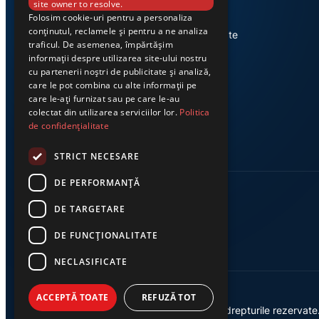
site owner to resolve.
Folosim cookie-uri pentru a personaliza
Știri din Valea Jiului, prezentate
conținutul, reclamele și pentru a ne analiza
corect și la timp. Ziarul Exclusiv te
traficul. De asemenea, împărtășim
conectează zi de zi la cele mai
informații despre utilizarea site-ului nostru
importante evenimente din
cu partenerii noștri de publicitate și analiză,
regiune.
care le pot combina cu alte informații pe
care le-ați furnizat sau pe care le-au
colectat din utilizarea serviciilor lor.
Politica
de confidențialitate
STRICT NECESARE
DE PERFORMANȚĂ
DE TARGETARE
DE FUNCŢIONALITATE
NECLASIFICATE
ACCEPTĂ TOATE
REFUZĂ TOT
© 2026 Ziarul Exclusiv – Toate drepturile rezervate