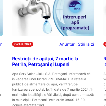
ri
Anunțuri
, 
Stiri la zi
mart. 6, 2024
Restricții de apă joi, 7 martie la
R
Petrila, Petroșani și Lupeni
l
Apa Serv Valea Jiului S.A. Petroşani informează că,
A
în vederea unor lucrări PROGRAMATE la reţeaua
v
publică de alimentare cu apă, va întrerupe
p
furnizarea apei potabile, în data de 7 martie 2024, în
f
e
mai multe localități ale Văii Jiului, după cum urmează:
m
În municipiul Petrosani, între orele 08:00-15:30.
s
Zonele afectate fiind…
V