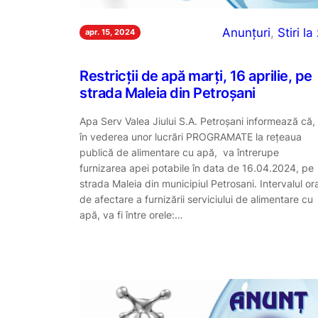
Anunțuri
, 
Stiri la 
apr. 15, 2024
Restricții de apă marți, 16 aprilie, pe
strada Maleia din Petroșani
Apa Serv Valea Jiului S.A. Petroşani informează că,
în vederea unor lucrări PROGRAMATE la reţeaua
publică de alimentare cu apă, va întrerupe
furnizarea apei potabile în data de 16.04.2024, pe
strada Maleia din municipiul Petrosani. Intervalul or
de afectare a furnizării serviciului de alimentare cu
apă, va fi între orele:…