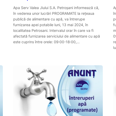
Apa Serv Valea Jiului S.A. Petroşani informează că,
A
în vederea unor lucrări PROGRAMATE la reţeaua
î
publică de alimentare cu apă, va întrerupe
p
furnizarea apei potabile luni, 13 mai 2024, în
f
localitatea Petrosani. Intervalul orar în care va fi
m
afectată furnizarea serviciului de alimentare cu apă
0
este cuprins între orele: 09:00-18:00,…
r
l