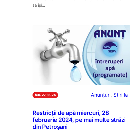
să îşi…
Anunțuri
, 
Stiri la 
feb. 27, 2024
Restricții de apă miercuri, 28
februarie 2024, pe mai multe străzi
din Petroșani