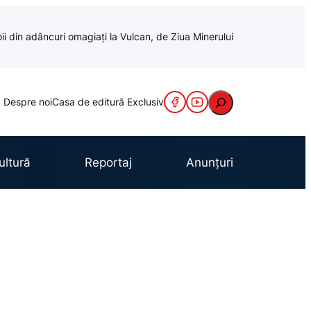
oii din adâncuri omagiați la Vulcan, de Ziua Minerului
Caută
Despre noi
Casa de editură Exclusiv
ultură
Reportaj
Anunțuri