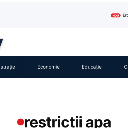
Er
NOU
strație
Economie
Educație
C
restrictii apa