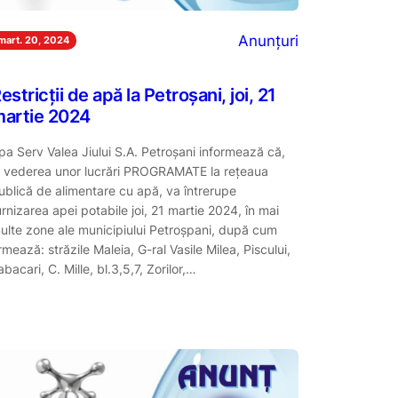
Anunțuri
mart. 20, 2024
estricții de apă la Petroșani, joi, 21
artie 2024
pa Serv Valea Jiului S.A. Petroşani informează că,
n vederea unor lucrări PROGRAMATE la reţeaua
ublică de alimentare cu apă, va întrerupe
urnizarea apei potabile joi, 21 martie 2024, în mai
ulte zone ale municipiului Petroșpani, după cum
rmează: străzile Maleia, G-ral Vasile Milea, Piscului,
abacari, C. Mille, bl.3,5,7, Zorilor,…