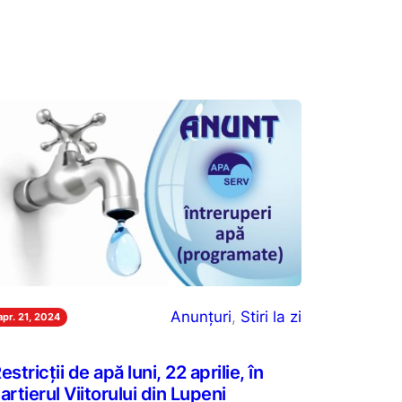
Anunțuri
, 
Stiri la zi
apr. 21, 2024
estricții de apă luni, 22 aprilie, în
artierul Viitorului din Lupeni