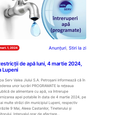
Anunțuri
, 
Stiri la zi
mart. 1, 2024
estricții de apă luni, 4 martie 2024,
a Lupeni
pa Serv Valea Jiului S.A. Petroşani informează că în
ederea unor lucrări PROGRAMATE la reţeaua
ublică de alimentare cu apă, va întrerupe
urnizarea apei potabile în data de 4 martie 2024, pe
ai multe străzi din municipiul Lupeni, respectiv
trăzile 9 Mai, Aleea Castanilor, Tineterului și
iitorului. Intervalul orar de afectare…