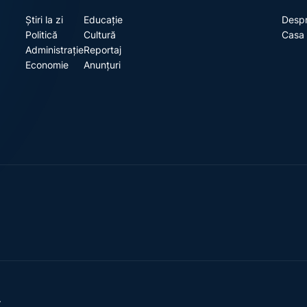
Știri la zi
Educație
Despr
Politică
Cultură
Casa 
Administrație
Reportaj
Economie
Anunțuri
.