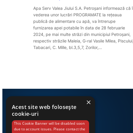
Apa Serv Valea Jiului S.A. Petroşani informează că 
vederea unor lucrări PROGRAMATE la reţeaua
publică de alimentare cu apă, va întrerupe
furnizarea apei potabile în data de 28 februarie
2024, pe mai multe străzi din municipiul Petroșani,
respectiv străzile Maleia, G-ral Vasile Milea, Piscului
Tabacari, C. Mille, bl.3,5,7, Zorilor,…
×
Acest site web folosește
cookie-uri
This Cookie Banner will be disabled soon
due to account issues. Please contact the