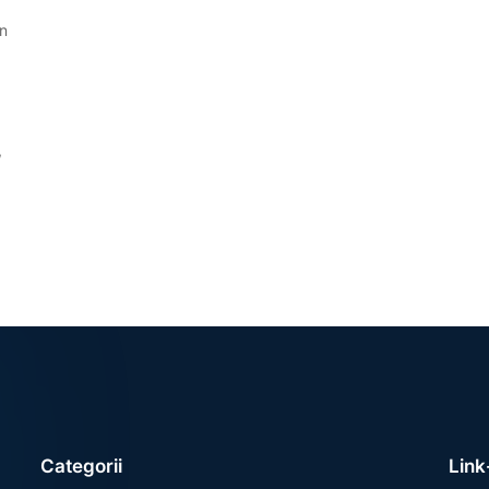
în
,
Categorii
Link-