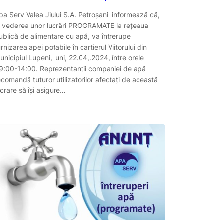
pa Serv Valea Jiului S.A. Petroşani informează că,
n vederea unor lucrări PROGRAMATE la reţeaua
ublică de alimentare cu apă, va întrerupe
urnizarea apei potabile în cartierul Viitorului din
unicipiul Lupeni, luni, 22.04,.2024, între orele
9:00-14:00. Reprezentanții companiei de apă
ecomandă tuturor utilizatorilor afectaţi de această
ucrare să îşi asigure…