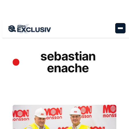
Sari
la
conținut
sebastian
enache