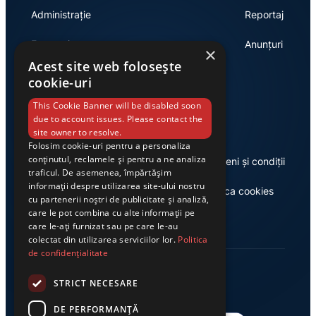
Administrație
Reportaj
Economie
Anunțuri
×
Acest site web folosește
cookie-uri
Link-uri utile
This Cookie Banner will be disabled soon
due to account issues. Please contact the
site owner to resolve.
Folosim cookie-uri pentru a personaliza
conținutul, reclamele și pentru a ne analiza
Despre noi
Termeni și condiții
traficul. De asemenea, împărtășim
informații despre utilizarea site-ului nostru
Casa de editură Exclusiv
Politica cookies
cu partenerii noștri de publicitate și analiză,
care le pot combina cu alte informații pe
care le-ați furnizat sau pe care le-au
colectat din utilizarea serviciilor lor.
Politica
de confidențialitate
STRICT NECESARE
DE PERFORMANȚĂ