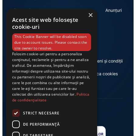
Economie
Anunțuri
×
Acest site web folosește
cookie-uri
Link-uri utile
This Cookie Banner will be disabled soon
due to account issues. Please contact the
site owner to resolve.
Folosim cookie-uri pentru a personaliza
conținutul, reclamele și pentru a ne analiza
Despre noi
Termeni și condiții
traficul. De asemenea, împărtășim
informații despre utilizarea site-ului nostru
Casa de editură Exclusiv
Politica cookies
cu partenerii noștri de publicitate și analiză,
care le pot combina cu alte informații pe
care le-ați furnizat sau pe care le-au
colectat din utilizarea serviciilor lor.
Politica
de confidențialitate
STRICT NECESARE
DE PERFORMANȚĂ
DE TARGETARE