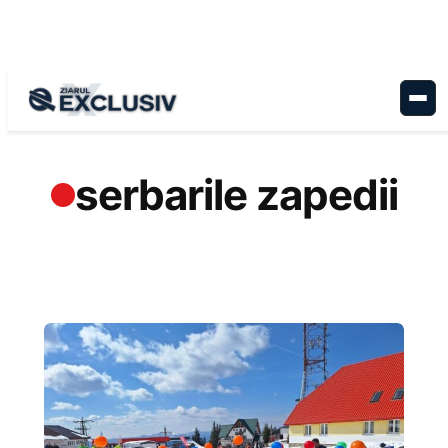
Sari
la
conținut
serbarile zapedii