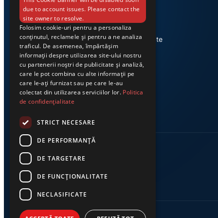
due to account issues. Please contact the
site owner to resolve.
Folosim cookie-uri pentru a personaliza
Știri din Valea Jiului, prezentate
conținutul, reclamele și pentru a ne analiza
corect și la timp. Ziarul Exclusiv te
traficul. De asemenea, împărtășim
conectează zi de zi la cele mai
informații despre utilizarea site-ului nostru
importante evenimente din
cu partenerii noștri de publicitate și analiză,
regiune.
care le pot combina cu alte informații pe
care le-ați furnizat sau pe care le-au
colectat din utilizarea serviciilor lor.
Politica
de confidențialitate
STRICT NECESARE
DE PERFORMANȚĂ
DE TARGETARE
DE FUNCŢIONALITATE
NECLASIFICATE