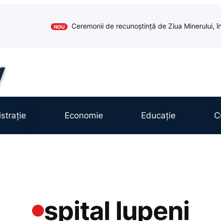
Ceremonii de recunoștință de Ziua Minerului, în
NOU
strație
Economie
Educație
C
spital lupeni