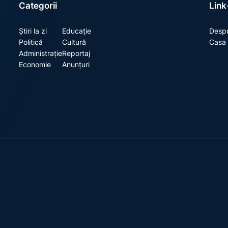
Categorii
Link-
Știri la zi
Educație
Despr
Politică
Cultură
Casa 
Administrație
Reportaj
Economie
Anunțuri