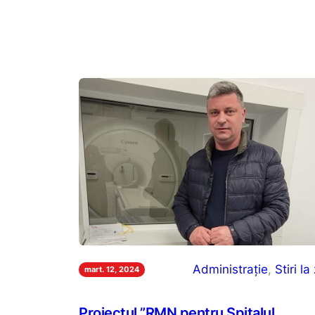
Administrație
, 
Stiri la 
mart. 12, 2024
Proiectul ”RMN pentru Spitalul