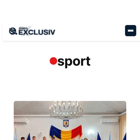
Sari
la
conținut
sport