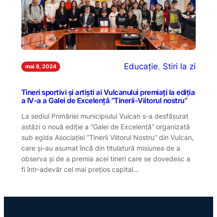
Educație
, 
Stiri la zi
mai 8, 2024
Tineri sportivi și artiști ai Vulcanului premiați la ediția
a IV-a a Galei de Excelență ”Tinerii-Viitorul nostru”
La sediul Primăriei municipiului Vulcan s-a desfășurat
astăzi o nouă ediție a ”Galei de Excelență” organizată
sub egida Asociației ”Tinerii Viitorul Nostru” din Vulcan,
care și-au asumat încă din titulatură misiunea de a
observa și de a premia acei tineri care se dovedesc a
fi într-adevăr cel mai prețios capital…