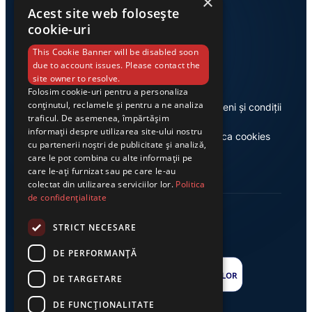
×
Acest site web folosește
cookie-uri
Link-uri utile
This Cookie Banner will be disabled soon
due to account issues. Please contact the
site owner to resolve.
Folosim cookie-uri pentru a personaliza
conținutul, reclamele și pentru a ne analiza
Despre noi
Termeni și condiții
traficul. De asemenea, împărtășim
informații despre utilizarea site-ului nostru
Casa de editură Exclusiv
Politica cookies
cu partenerii noștri de publicitate și analiză,
care le pot combina cu alte informații pe
care le-ați furnizat sau pe care le-au
colectat din utilizarea serviciilor lor.
Politica
de confidențialitate
STRICT NECESARE
DE PERFORMANȚĂ
DE TARGETARE
DE FUNCŢIONALITATE