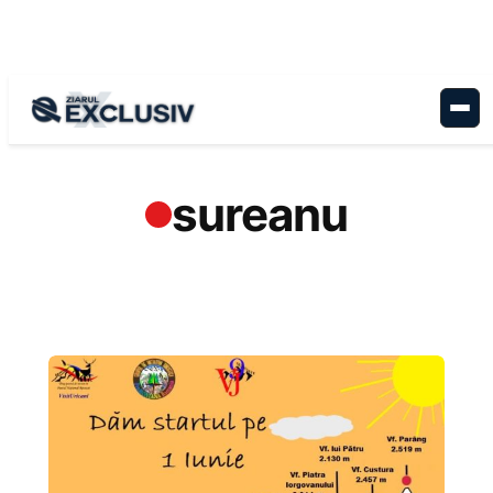
Sari
la
conținut
sureanu