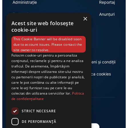
Administrație
Reportaj
Economie
Anunțuri
×
Acest site web folosește
cookie-uri
Link-uri utile
This Cookie Banner will be disabled soon
due to account issues. Please contact the
site owner to resolve.
Folosim cookie-uri pentru a personaliza
conținutul, reclamele și pentru a ne analiza
Despre noi
Termeni și condiții
traficul. De asemenea, împărtășim
informații despre utilizarea site-ului nostru
Casa de editură Exclusiv
Politica cookies
cu partenerii noștri de publicitate și analiză,
care le pot combina cu alte informații pe
care le-ați furnizat sau pe care le-au
colectat din utilizarea serviciilor lor.
Politica
de confidențialitate
STRICT NECESARE
DE PERFORMANȚĂ