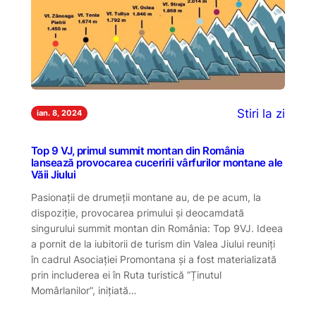
Stiri la zi
ian. 8, 2024
Top 9 VJ, primul summit montan din România
lansează provocarea cuceririi vârfurilor montane ale
Văii Jiului
Pasionații de drumeții montane au, de pe acum, la
dispoziție, provocarea primului și deocamdată
singurului summit montan din România: Top 9VJ. Ideea
a pornit de la iubitorii de turism din Valea Jiului reuniți
în cadrul Asociației Promontana și a fost materializată
prin includerea ei în Ruta turistică ”Ținutul
Momârlanilor”, inițiată…