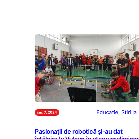
Educație
, 
Stiri la 
ian. 7, 2024
Pasionații de robotică și-au dat
întâlnire la Vulcan în etapa prelimina