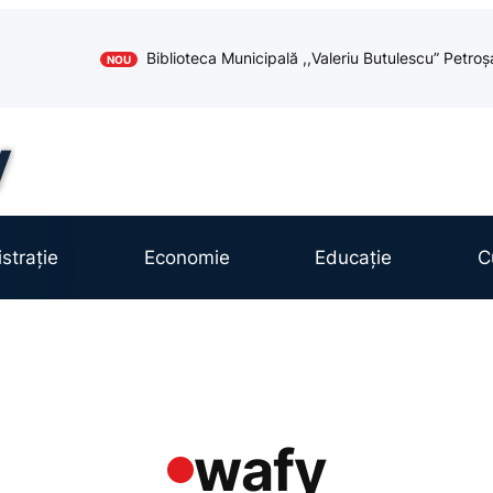
Biblioteca Municipală ,,Valeriu Butulescu” Petroș
NOU
strație
Economie
Educație
C
wafy