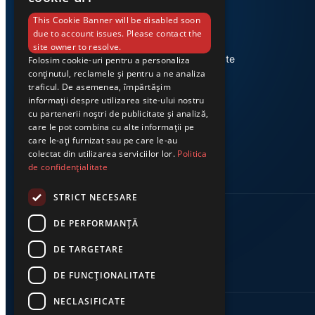
This Cookie Banner will be disabled soon
due to account issues. Please contact the
Știri din Valea Jiului, prezentate
site owner to resolve.
corect și la timp. Ziarul Exclusiv te
Folosim cookie-uri pentru a personaliza
conținutul, reclamele și pentru a ne analiza
conectează zi de zi la cele mai
traficul. De asemenea, împărtășim
importante evenimente din
informații despre utilizarea site-ului nostru
regiune.
cu partenerii noștri de publicitate și analiză,
care le pot combina cu alte informații pe
care le-ați furnizat sau pe care le-au
colectat din utilizarea serviciilor lor.
Politica
de confidențialitate
STRICT NECESARE
DE PERFORMANȚĂ
DE TARGETARE
DE FUNCŢIONALITATE
NECLASIFICATE