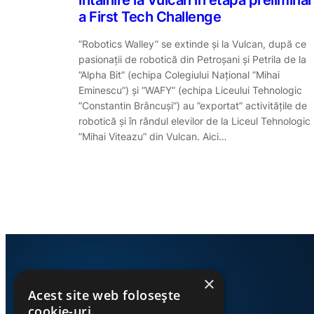
a First Tech Challenge
”Robotics Walley” se extinde și la Vulcan, după ce
pasionații de robotică din Petroșani și Petrila de la
”Alpha Bit” (echipa Colegiului Național ”Mihai
Eminescu”) și ”WAFY” (echipa Liceului Tehnologic
”Constantin Brâncuși”) au ”exportat” activitățile de
robotică și în rândul elevilor de la Liceul Tehnologic
”Mihai Viteazu” din Vulcan. Aici…
×
Acest site web folosește
cookie-uri