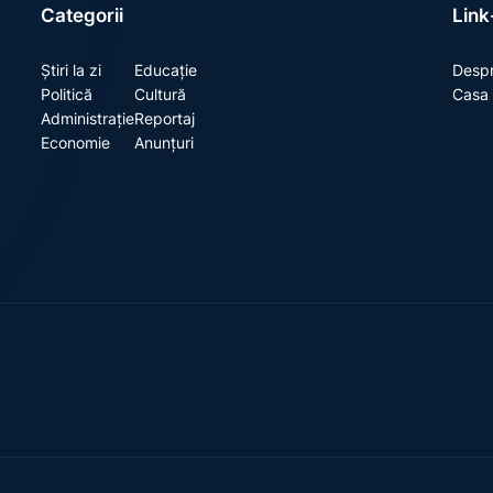
Categorii
Link-
Știri la zi
Educație
Despr
Politică
Cultură
Casa 
Administrație
Reportaj
Economie
Anunțuri