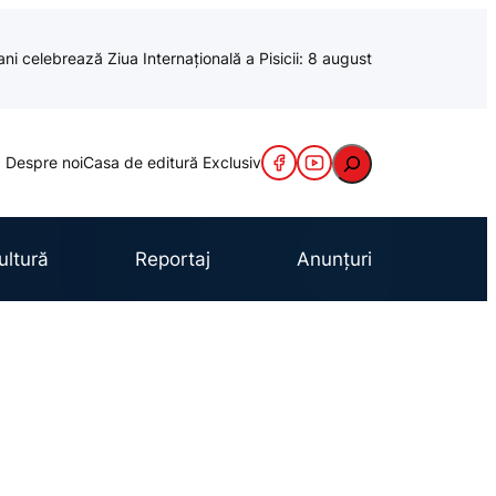
ani celebrează Ziua Internațională a Pisicii: 8 august
Caută
Despre noi
Casa de editură Exclusiv
ultură
Reportaj
Anunțuri