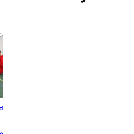
zi
ră