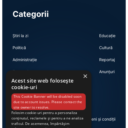
Categorii
Știri la zi
Educație
Politică
Cultură
Administrație
Reportaj
Economie
Anunțuri
×
Acest site web folosește
cookie-uri
Link-uri utile
This Cookie Banner will be disabled soon
due to account issues. Please contact the
site owner to resolve.
Folosim cookie-uri pentru a personaliza
conținutul, reclamele și pentru a ne analiza
Despre noi
Termeni și condiții
traficul. De asemenea, împărtășim