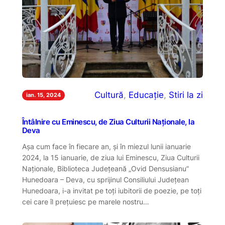
Cultură
, 
Educație
, 
Stiri la zi
ian. 15, 2024
Întâlnire cu Eminescu, de Ziua Culturii Naționale, la
Deva
Așa cum face în fiecare an, și în miezul lunii ianuarie
2024, la 15 ianuarie, de ziua lui Eminescu, Ziua Culturii
Naționale, Biblioteca Județeană „Ovid Densusianu”
Hunedoara – Deva, cu sprijinul Consiliului Județean
Hunedoara, i-a invitat pe toți iubitorii de poezie, pe toți
cei care îl prețuiesc pe marele nostru…