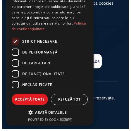
informații despre utilizarea site-ului nostru
Casa de editură Exclusiv
Politica cookies
cu partenerii noștri de publicitate și analiză,
care le pot combina cu alte informații pe
care le-ați furnizat sau pe care le-au
colectat din utilizarea serviciilor lor.
Politica
de confidențialitate
STRICT NECESARE
DE PERFORMANȚĂ
DE TARGETARE
DE FUNCŢIONALITATE
NECLASIFICATE
© 2026 Ziarul Exclusiv – Toate drepturile rezervate.
ACCEPTĂ TOATE
REFUZĂ TOT
Powered by {
AW
}
ARATĂ DETALIILE
POWERED BY COOKIESCRIPT