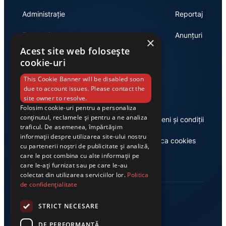
Administrație
Reportaj
Economie
Anunțuri
×
Acest site web folosește
cookie-uri
Link-uri utile
This Cookie Banner will be disabled soon
due to account issues. Please contact the
site owner to resolve.
Folosim cookie-uri pentru a personaliza
conținutul, reclamele și pentru a ne analiza
Despre noi
Termeni și condiții
traficul. De asemenea, împărtășim
informații despre utilizarea site-ului nostru
Casa de editură Exclusiv
Politica cookies
cu partenerii noștri de publicitate și analiză,
care le pot combina cu alte informații pe
care le-ați furnizat sau pe care le-au
colectat din utilizarea serviciilor lor.
Politica
de confidențialitate
STRICT NECESARE
DE PERFORMANȚĂ