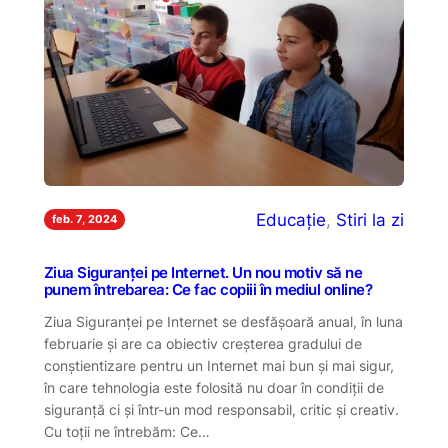
Educație
, 
Stiri la zi
feb. 7, 2024
Ziua Siguranței pe Internet. Un nou motiv să ne
punem întrebarea: Ce fac copiii în mediul online?
Ziua Siguranței pe Internet se desfășoară anual, în luna
februarie și are ca obiectiv creșterea gradului de
conștientizare pentru un Internet mai bun și mai sigur,
în care tehnologia este folosită nu doar în condiții de
siguranță ci și într-un mod responsabil, critic și creativ.
Cu toții ne întrebăm: Ce…