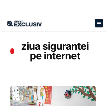
Sari
la
conținut
ziua sigurantei
pe internet