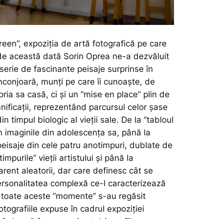
green”, expoziția de artă fotografică pe care
e această dată Sorin Oprea ne-a dezvăluit
serie de fascinante peisaje surprinse în
nconjoară, munți pe care îi cunoaște, de
opria sa casă, ci și un ”mise en place” plin de
nificații, reprezentând parcursul celor șase
n timpul biologic al vieții sale. De la ”tabloul
n imaginile din adolescența sa, până la
peisaje din cele patru anotimpuri, dublate de
impurile” vieții artistului și până la
rent aleatorii, dar care definesc cât se
ersonalitatea complexă ce-l caracterizează
 toate aceste ”momente” s-au regăsit
fotografiile expuse în cadrul expoziției