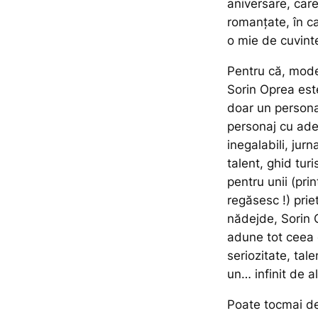
aniversare, car
romanțate, în c
o mie de cuvint
Pentru că, mode
Sorin Oprea est
doar un persona
personaj cu adev
inegalabili, jur
talent, ghid tur
pentru unii (pri
regăsesc !) prie
nădejde, Sorin O
adune tot ceea 
seriozitate, tale
un… infinit de al
Poate tocmai de