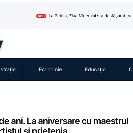
La Petrila, Ziua Minerului s-a desfășurat cu 
NOU
strație
Economie
Educație
C
de ani. La aniversare cu maestrul
rtistul şi prietenia…