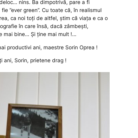
deloc… nins. Ba dimpotrivă, pare a fi
fie ”ever green”. Cu toate că, în realismul
ea, ca noi toți de altfel, știm că viața e ca o
tografie în care însă, dacă zâmbești,
e mai bine… Și ține mai mult !…
mai productivi ani, maestre Sorin Oprea !
iți ani, Sorin, prietene drag !