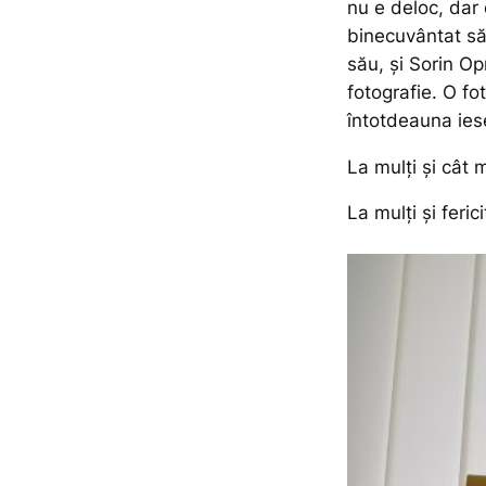
nu e deloc, dar 
binecuvântat să 
său, și Sorin Opr
fotografie. O fo
întotdeauna ies
La mulți și cât 
La mulți și feric