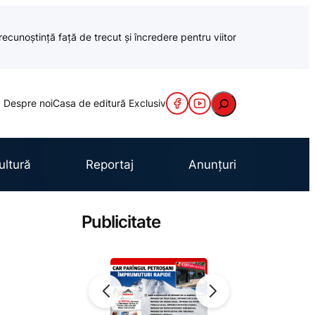
recunoștință față de trecut și încredere pentru viitor
Caută
Despre noi
Casa de editură Exclusiv
ultură
Reportaj
Anunțuri
Publicitate