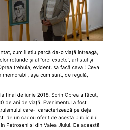
entat, cum îl știu parcă de-o viață întreagă,
relor rotunde și al ”orei exacte”, artistul și
Oprea trebuia, evident, să facă ceva ! Ceva
a memorabil, așa cum sunt, de regulă,
la final de iunie 2018, Sorin Oprea a făcut,
60 de ani de viață. Evenimentul a fost
altruismului care-l caracterizează pe deja
st, de un cadou oferit de acesta publicului
din Petroșani și din Valea Jiului. De această