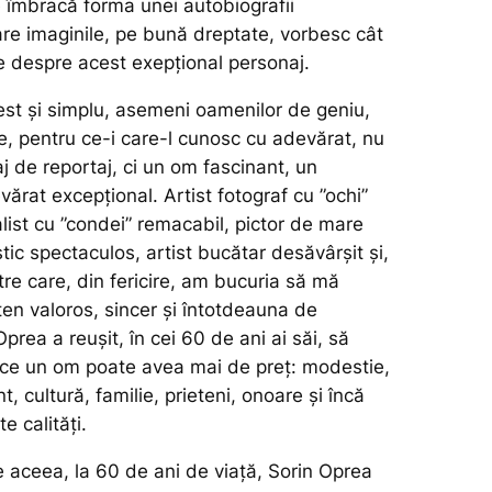
e îmbracă forma unei autobiografii
are imaginile, pe bună dreptate, vorbesc cât
e despre acest exepțional personaj.
st și simplu, asemeni oamenilor de geniu,
e, pentru ce-i care-l cunosc cu adevărat, nu
j de reportaj, ci un om fascinant, un
ărat excepțional. Artist fotograf cu ”ochi”
nalist cu ”condei” remacabil, pictor de mare
istic spectaculos, artist bucătar desăvârșit și,
ntre care, din fericire, am bucuria să mă
ten valoros, sincer și întotdeauna de
prea a reușit, în cei 60 de ani ai săi, să
ce un om poate avea mai de preț: modestie,
nt, cultură, familie, prieteni, onoare și încă
te calități.
 aceea, la 60 de ani de viață, Sorin Oprea