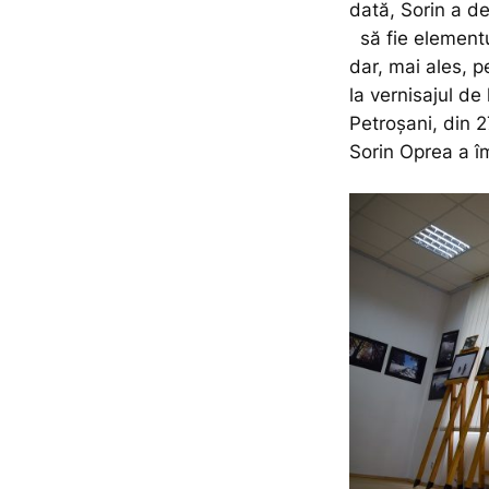
dată, Sorin a d
să fie elementu
dar, mai ales, p
la vernisajul de
Petroșani, din 2
Sorin Oprea a îm