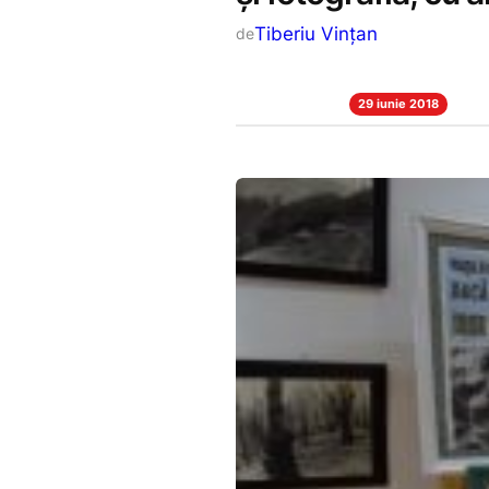
Tiberiu Vințan
de
29 iunie 2018