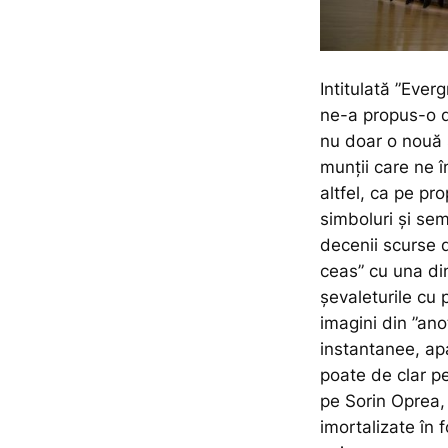
Intitulată ”Ever
ne-a propus-o d
nu doar o nouă 
munții care ne î
altfel, ca pe pr
simboluri și sem
decenii scurse di
ceas” cu una di
șevaleturile cu 
imagini din ”anot
instantanee, apa
poate de clar p
pe Sorin Oprea,
imortalizate în 