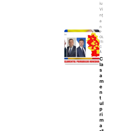
iu
Vi
nț
a
n
P
OL
ITI
C
Ă
C
la
s
a
m
e
n
t
ul
p
ri
m
a
ril