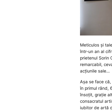
Meticulos și tal
într-un an al cif
prietenul Sorin 
remarcabil, cev
acțiunile sale…
Așa se face că, 
în primul rând, 
însoțit, grație 
consacratul arti
iubitor de artă 