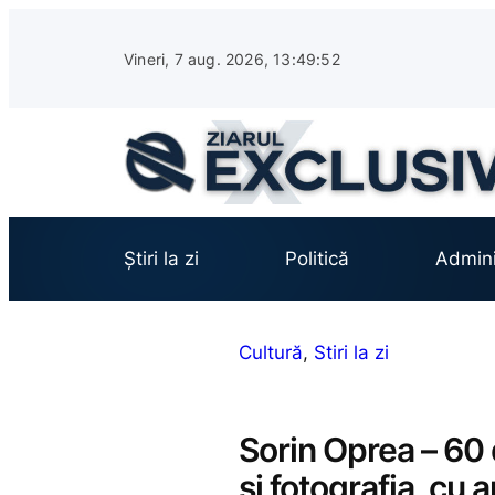
Sari
la
Vineri, 7 aug. 2026, 13:49:53
conținut
Știri la zi
Politică
Admini
Cultură
, 
Stiri la zi
Sorin Oprea – 60 
şi fotografia, cu a