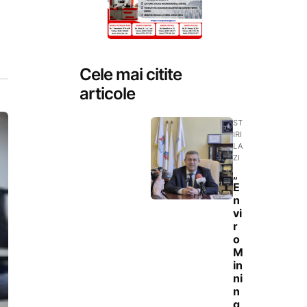
Cele mai citite
articole
ST
IRI
LA
ZI
„
E
n
vi
r
o
M
in
ni
n
g