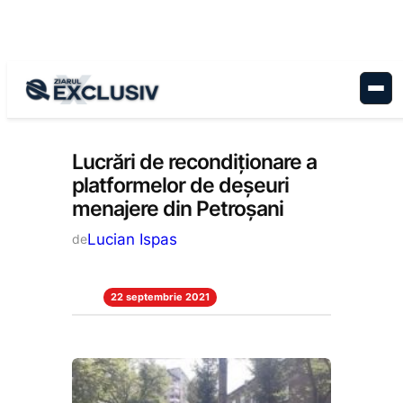
Sari
la
conținut
Economie
, 
Stiri la zi
Lucrări de recondiționare a
platformelor de deșeuri
menajere din Petroșani
Lucian Ispas
de
22 septembrie 2021