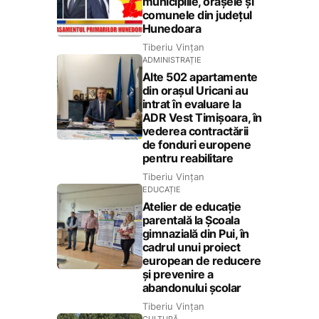
municipiile, orașele și
comunele din județul
Hunedoara
Tiberiu Vințan
ADMINISTRAȚIE
Alte 502 apartamente
din orașul Uricani au
intrat în evaluare la
ADR Vest Timișoara, în
vederea contractării
de fonduri europene
pentru reabilitare
Tiberiu Vințan
EDUCAȚIE
Atelier de educație
parentală la Școala
gimnazială din Pui, în
cadrul unui proiect
european de reducere
și prevenire a
abandonului școlar
Tiberiu Vințan
CULTURĂ