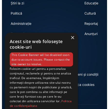
Știri la zi
Educație
Politică
Cultură
Administrație
Reportaj
Economie
Anunțuri
×
Acest site web folosește
cookie-uri
Link-uri utile
This Cookie Banner will be disabled soon
due to account issues. Please contact the
site owner to resolve.
Folosim cookie-uri pentru a personaliza
conținutul, reclamele și pentru a ne analiza
Despre noi
Termeni și condiții
traficul. De asemenea, împărtășim
informații despre utilizarea site-ului nostru
Casa de editură Exclusiv
Politica cookies
cu partenerii noștri de publicitate și analiză,
care le pot combina cu alte informații pe
care le-ați furnizat sau pe care le-au
colectat din utilizarea serviciilor lor.
Politica
de confidențialitate