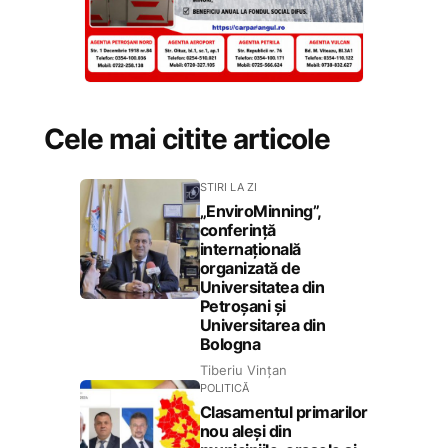
Cele mai citite articole
STIRI LA ZI
„EnviroMinning”,
conferință
internațională
organizată de
Universitatea din
Petroșani și
Universitarea din
Bologna
Tiberiu Vințan
POLITICĂ
Clasamentul primarilor
nou aleși din