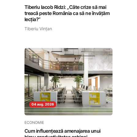
Tiberiu Iacob Ridzi: „Câte crize să mai
treacă peste România ca să ne învățăm
lecția?”
Tiberiu Vințan
04 aug. 2026
ECONOMIE
Cum influențează amenajarea unui