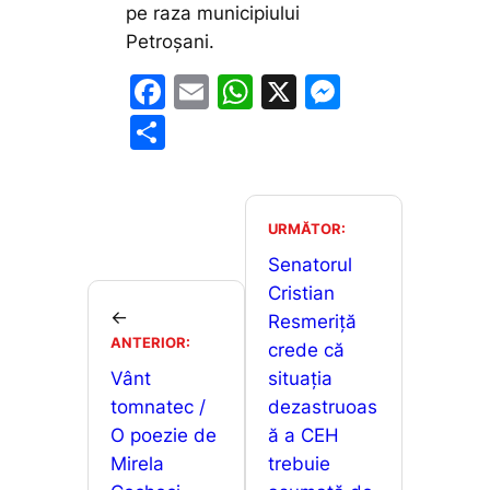
pe raza municipiului
Petroșani.
F
E
W
X
M
a
m
h
e
P
c
ai
at
s
ar
e
l
s
s
ta
b
A
e
je
URMĂTOR:
o
p
n
a
Senatorul
o
p
g
Cristian
z
←
Resmeriță
k
er
ă
ANTERIOR:
crede că
Vânt
situația
tomnatec /
dezastruoas
O poezie de
ă a CEH
Mirela
trebuie