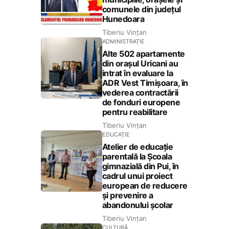
comunele din județul
Hunedoara
Tiberiu Vințan
ADMINISTRAȚIE
Alte 502 apartamente
din orașul Uricani au
intrat în evaluare la
ADR Vest Timișoara, în
vederea contractării
de fonduri europene
pentru reabilitare
Tiberiu Vințan
EDUCAȚIE
Atelier de educație
parentală la Școala
gimnazială din Pui, în
cadrul unui proiect
european de reducere
și prevenire a
abandonului școlar
Tiberiu Vințan
CULTURĂ