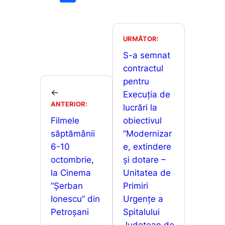
c
ai
at
s
ar
e
l
s
s
ta
b
A
e
je
URMĂTOR:
o
p
n
a
S-a semnat
o
p
g
contractul
z
pentru
k
er
ă
←
Execuția de
ANTERIOR:
lucrări la
Filmele
obiectivul
săptămânii
”Modernizar
6-10
e, extindere
octombrie,
și dotare –
la Cinema
Unitatea de
”Șerban
Primiri
Ionescu” din
Urgențe a
Petroșani
Spitalului
Județean de