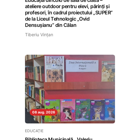
Educația dincolo de sala de clasă –
ateliere outdoor pentru elevi, părinți și
profesori, în cadrul proiectului „SUPER”
de la Liceul Tehnologic „Ovid
Densușianu” din Călan
Tiberiu Vințan
08 aug. 2026
EDUCAȚIE
Biblioteca Municipală ,,Valeriu