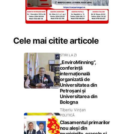
Cele mai citite articole
STIRI LA ZI
„EnviroMinning”,
conferință
internațională
organizată de
Universitatea din
Petroșani și
Universitarea din
Bologna
Tiberiu Vințan
POLITICĂ
Clasamentul primarilor
nou aleși din
municipiile, orașele și