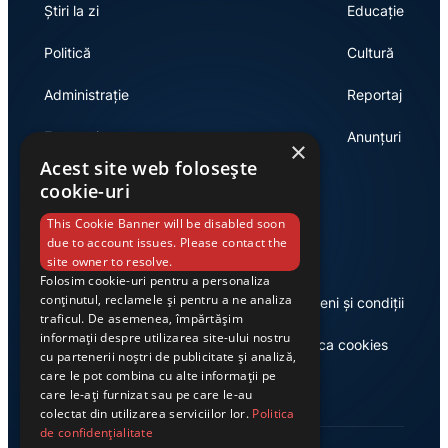
Știri la zi
Educație
Politică
Cultură
Administrație
Reportaj
Economie
Anunțuri
×
Acest site web folosește
cookie-uri
Link-uri utile
This Cookie Banner will be disabled soon
due to account issues. Please contact the
site owner to resolve.
Folosim cookie-uri pentru a personaliza
conținutul, reclamele și pentru a ne analiza
Despre noi
Termeni și condiții
traficul. De asemenea, împărtășim
informații despre utilizarea site-ului nostru
Casa de editură Exclusiv
Politica cookies
cu partenerii noștri de publicitate și analiză,
care le pot combina cu alte informații pe
care le-ați furnizat sau pe care le-au
colectat din utilizarea serviciilor lor.
Politica
de confidențialitate