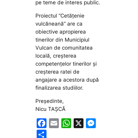
pe teme de interes public.
Proiectul “Cetățenie
vulcăneană” are ca
obiective apropierea
tinerilor din Municipiul
Vulcan de comunitatea
locală, creșterea
competențelor tinerilor și
creșterea ratei de
angajare a acestora după
finalizarea studiilor.
Președinte,
Nicu TAȘCĂ
F
E
W
X
M
a
m
h
e
P