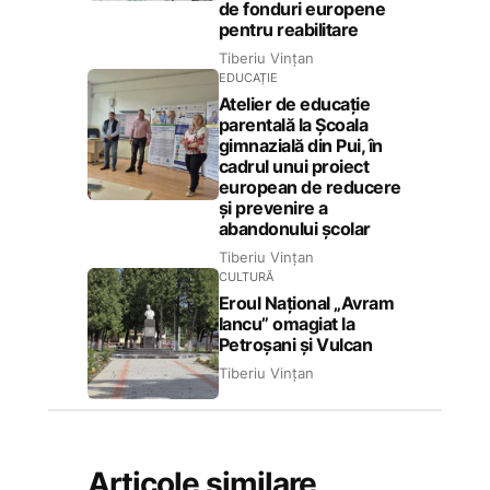
de fonduri europene
pentru reabilitare
Tiberiu Vințan
EDUCAȚIE
Atelier de educație
parentală la Școala
gimnazială din Pui, în
cadrul unui proiect
european de reducere
și prevenire a
abandonului școlar
Tiberiu Vințan
CULTURĂ
Eroul Național „Avram
Iancu” omagiat la
Petroșani și Vulcan
Tiberiu Vințan
Articole similare