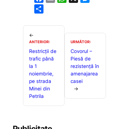
a
m
h
e
P
c
ai
at
s
ar
e
l
s
s
ta
b
A
e
je
←
o
p
n
ANTERIOR:
URMĂTOR:
a
o
p
g
Restricții de
Covorul –
z
trafic până
Piesă de
k
er
ă
la 1
rezistenţă în
noiembrie,
amenajarea
pe strada
casei
Minei din
→
Petrila
Publicitate