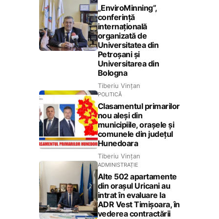
„EnviroMinning”,
conferință
internațională
organizată de
Universitatea din
Petroșani și
Universitarea din
Bologna
Tiberiu Vințan
POLITICĂ
Clasamentul primarilor
nou aleși din
municipiile, orașele și
comunele din județul
Hunedoara
Tiberiu Vințan
ADMINISTRAȚIE
Alte 502 apartamente
din orașul Uricani au
intrat în evaluare la
ADR Vest Timișoara, în
vederea contractării