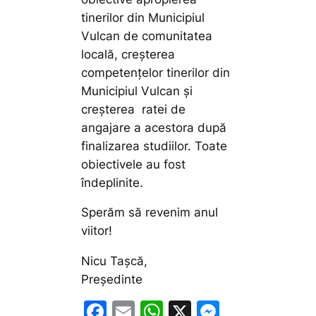
tinerilor din Municipiul
Vulcan de comunitatea
locală, creșterea
competențelor tinerilor din
Municipiul Vulcan și
creșterea ratei de
angajare a acestora după
finalizarea studiilor. Toate
obiectivele au fost
îndeplinite.
Sperăm să revenim anul
viitor!
Nicu Tașcă,
Președinte
F
E
W
X
M