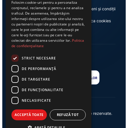
Folosim cookie-uri pentru a personaliza
conținutul, reclamele și pentru a ne analiza
Despre noi
Termeni și condiții
traficul. De asemenea, împărtășim
informații despre utilizarea site-ului nostru
Casa de editură Exclusiv
Politica cookies
cu partenerii noștri de publicitate și analiză,
care le pot combina cu alte informații pe
care le-ați furnizat sau pe care le-au
colectat din utilizarea serviciilor lor.
Politica
de confidențialitate
STRICT NECESARE
DE PERFORMANȚĂ
DE TARGETARE
DE FUNCŢIONALITATE
NECLASIFICATE
© 2026 Ziarul Exclusiv – Toate drepturile rezervate.
ACCEPTĂ TOATE
REFUZĂ TOT
Powered by {
AW
}
ARATĂ DETALIILE