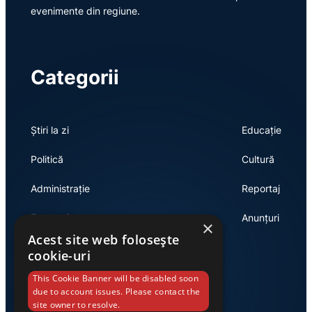
evenimente din regiune.
Categorii
Știri la zi
Educație
Politică
Cultură
Administrație
Reportaj
Economie
Anunțuri
×
Acest site web folosește
cookie-uri
Link-uri utile
This Cookie Banner will be disabled soon
due to account issues. Please contact the
site owner to resolve.