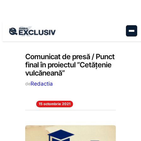
Sari
la
conținut
Educație
, 
Stiri la zi
Comunicat de presă / Punct
final în proiectul ”Cetățenie
vulcăneană”
Redactia
de
15 octombrie 2021