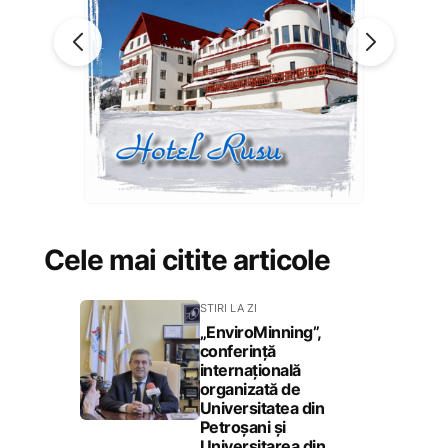
Cele mai citite articole
STIRI LA ZI
„EnviroMinning”,
conferință
internațională
organizată de
Universitatea din
Petroșani și
Universitarea din