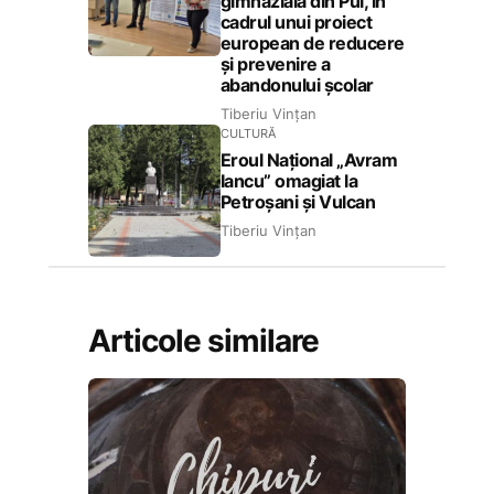
gimnazială din Pui, în
cadrul unui proiect
european de reducere
și prevenire a
abandonului școlar
Tiberiu Vințan
CULTURĂ
Eroul Național „Avram
Iancu” omagiat la
Petroșani și Vulcan
Tiberiu Vințan
Articole similare