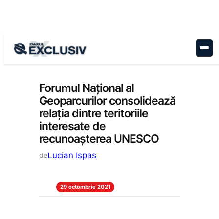
Sari
la
conținut
Stiri la zi
Forumul Național al
Geoparcurilor consolidează
relația dintre teritoriile
interesate de
recunoașterea UNESCO
Lucian Ispas
de
29 octombrie 2021