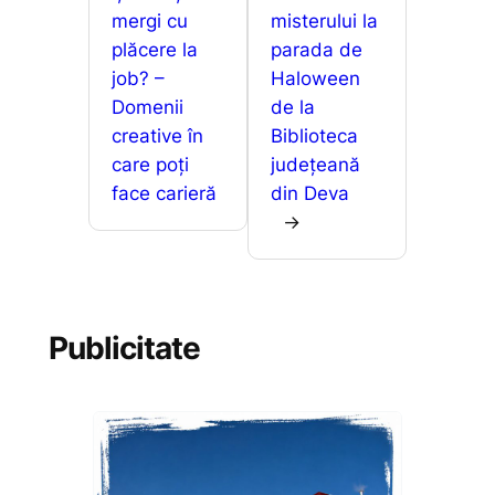
k
er
ă
mergi cu
misterului la
plăcere la
parada de
job? –
Haloween
Domenii
de la
creative în
Biblioteca
care poți
județeană
face carieră
din Deva
→
Publicitate