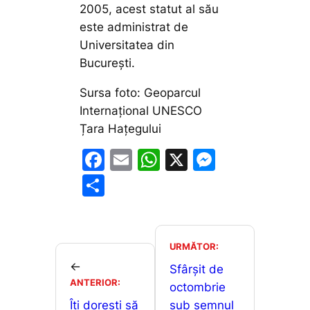
2005, acest statut al său
este administrat de
Universitatea din
București.
Sursa foto: Geoparcul
Internațional UNESCO
Țara Hațegului
F
E
W
X
M
a
m
h
e
P
c
ai
at
s
ar
e
l
s
s
ta
b
A
e
je
URMĂTOR:
o
p
n
←
a
Sfârșit de
ANTERIOR:
o
p
g
octombrie
z
Îți dorești să
sub semnul