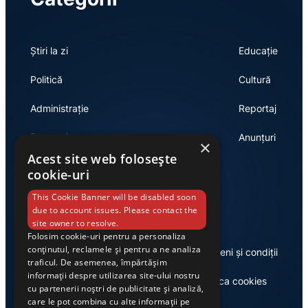
Știri la zi
Educație
Politică
Cultură
Administrație
Reportaj
Economie
Anunțuri
×
Acest site web folosește
cookie-uri
Link-uri utile
This Cookie Banner will be disabled soon
due to account issues. Please contact the
site owner to resolve.
Folosim cookie-uri pentru a personaliza
conținutul, reclamele și pentru a ne analiza
Despre noi
Termeni și condiții
traficul. De asemenea, împărtășim
informații despre utilizarea site-ului nostru
Casa de editură Exclusiv
Politica cookies
cu partenerii noștri de publicitate și analiză,
care le pot combina cu alte informații pe