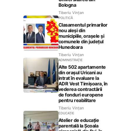
Bologna
Tiberiu Vințan
POLITICĂ
Clasamentul primarilor
nou aleși din
municipiile, orașele și
comunele din județul
Hunedoara
Tiberiu Vințan
ADMINISTRAȚIE
Alte 502 apartamente
din orașul Uricani au
intrat în evaluare la
ADR Vest Timișoara, în
vederea contractării
de fonduri europene
pentru reabilitare
Tiberiu Vințan
EDUCAȚIE
Atelier de educație
parentală la Școala