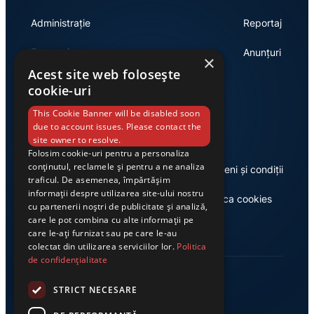
Administrație
Reportaj
Economie
Anunțuri
×
Acest site web folosește
cookie-uri
Link-uri utile
This Cookie Banner will be disabled soon
due to account issues. Please contact the
site owner to resolve.
Folosim cookie-uri pentru a personaliza
conținutul, reclamele și pentru a ne analiza
Despre noi
Termeni și condiții
traficul. De asemenea, împărtășim
informații despre utilizarea site-ului nostru
Casa de editură Exclusiv
Politica cookies
cu partenerii noștri de publicitate și analiză,
care le pot combina cu alte informații pe
care le-ați furnizat sau pe care le-au
colectat din utilizarea serviciilor lor.
Politica
de confidențialitate
STRICT NECESARE