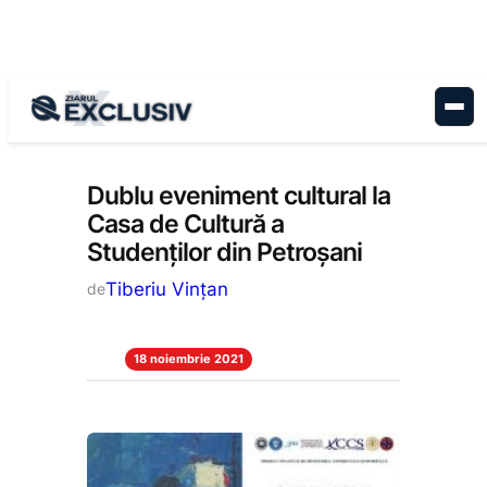
Sari
la
conținut
Cultură
, 
Educație
, 
Stiri la zi
Dublu eveniment cultural la
Casa de Cultură a
Studenților din Petroșani
Tiberiu Vințan
de
18 noiembrie 2021