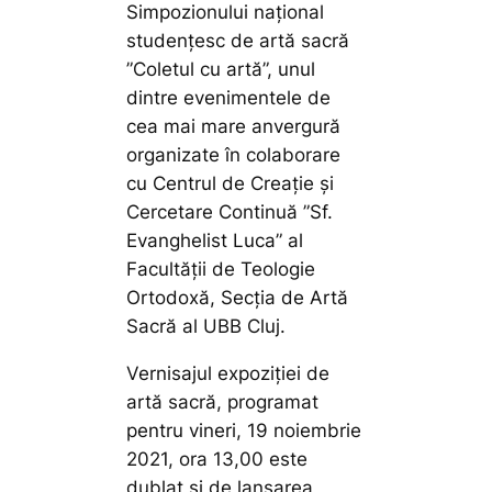
Simpozionului național
studențesc de artă sacră
”Coletul cu artă”, unul
dintre evenimentele de
cea mai mare anvergură
organizate în colaborare
cu Centrul de Creație și
Cercetare Continuă ”Sf.
Evanghelist Luca” al
Facultății de Teologie
Ortodoxă, Secția de Artă
Sacră al UBB Cluj.
Vernisajul expoziției de
artă sacră, programat
pentru vineri, 19 noiembrie
2021, ora 13,00 este
dublat și de lansarea