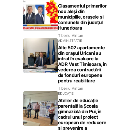
Clasamentul primarilor
nou aleși din
municipiile, orașele și
comunele din județul
Hunedoara
Tiberiu Vințan
ADMINISTRAȚIE
Alte 502 apartamente
din orașul Uricani au
intrat în evaluare la
ADR Vest Timișoara, în
vederea contractării
de fonduri europene
pentru reabilitare
Tiberiu Vințan
EDUCAȚIE
Atelier de educație
parentală la Școala
gimnazială din Pui, în
cadrul unui proiect
european de reducere
și prevenire a