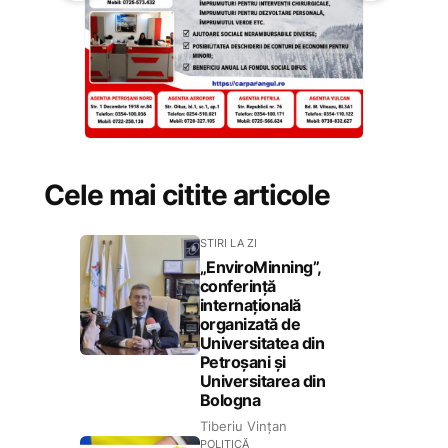
Cele mai citite articole
STIRI LA ZI
„EnviroMinning”,
conferință
internațională
organizată de
Universitatea din
Petroșani și
Universitarea din
Bologna
Tiberiu Vințan
POLITICĂ