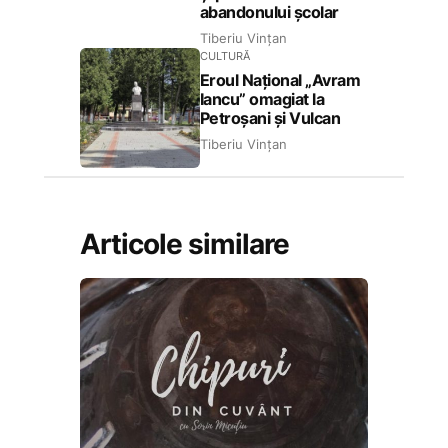
abandonului școlar
Tiberiu Vințan
CULTURĂ
Eroul Național „Avram
Iancu” omagiat la
Petroșani și Vulcan
Tiberiu Vințan
Articole similare