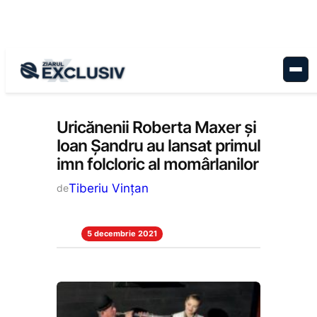
Sari
la
conținut
Cultură
, 
Stiri la zi
Uricănenii Roberta Maxer și
Ioan Șandru au lansat primul
imn folcloric al momârlanilor
Tiberiu Vințan
de
5 decembrie 2021