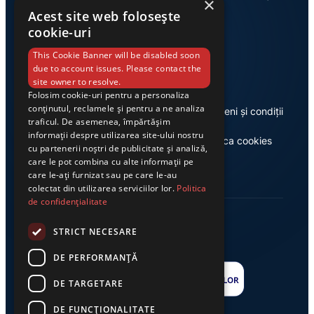
×
Acest site web folosește
cookie-uri
Link-uri utile
This Cookie Banner will be disabled soon
due to account issues. Please contact the
site owner to resolve.
Folosim cookie-uri pentru a personaliza
conținutul, reclamele și pentru a ne analiza
Despre noi
Termeni și condiții
traficul. De asemenea, împărtășim
informații despre utilizarea site-ului nostru
Casa de editură Exclusiv
Politica cookies
cu partenerii noștri de publicitate și analiză,
care le pot combina cu alte informații pe
care le-ați furnizat sau pe care le-au
colectat din utilizarea serviciilor lor.
Politica
de confidențialitate
STRICT NECESARE
DE PERFORMANȚĂ
DE TARGETARE
DE FUNCŢIONALITATE