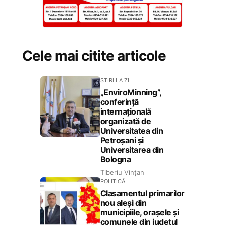
Cele mai citite articole
STIRI LA ZI
„EnviroMinning”,
conferință
internațională
organizată de
Universitatea din
Petroșani și
Universitarea din
Bologna
Tiberiu Vințan
POLITICĂ
Clasamentul primarilor
nou aleși din
municipiile, orașele și
comunele din județul