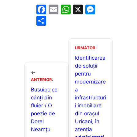
F
E
W
X
M
a
m
h
e
P
c
ai
at
s
ar
e
l
s
s
ta
b
A
e
je
URMĂTOR:
o
p
n
a
Identificarea
o
p
g
de soluții
z
←
pentru
k
er
ă
ANTERIOR:
modernizare
Busuioc ce
a
cânți din
infrastructuri
fluier / O
i imobiliare
poezie de
din orașul
Dorel
Uricani, în
Neamțu
atenția