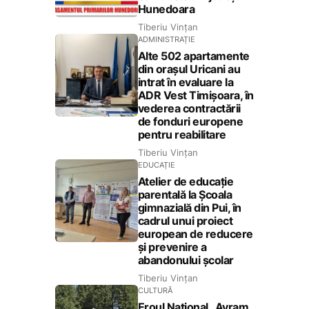
Hunedoara
Tiberiu Vințan
ADMINISTRAȚIE
Alte 502 apartamente
din orașul Uricani au
intrat în evaluare la
ADR Vest Timișoara, în
vederea contractării
de fonduri europene
pentru reabilitare
Tiberiu Vințan
EDUCAȚIE
Atelier de educație
parentală la Școala
gimnazială din Pui, în
cadrul unui proiect
european de reducere
și prevenire a
abandonului școlar
Tiberiu Vințan
CULTURĂ
Eroul Național „Avram