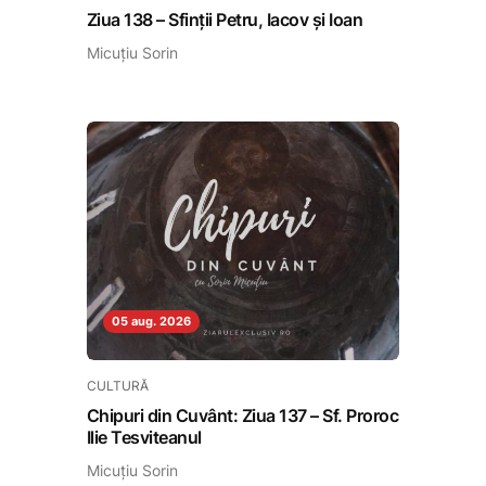
Ziua 138 – Sfinții Petru, Iacov și Ioan
Micuțiu Sorin
05 aug. 2026
CULTURĂ
Chipuri din Cuvânt: Ziua 137 – Sf. Proroc
Ilie Tesviteanul
Micuțiu Sorin