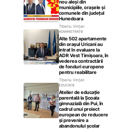
nou aleși din
municipiile, orașele și
comunele din județul
Hunedoara
Tiberiu Vințan
ADMINISTRAȚIE
Alte 502 apartamente
din orașul Uricani au
intrat în evaluare la
ADR Vest Timișoara, în
vederea contractării
de fonduri europene
pentru reabilitare
Tiberiu Vințan
EDUCAȚIE
Atelier de educație
parentală la Școala
gimnazială din Pui, în
cadrul unui proiect
european de reducere
și prevenire a
abandonului școlar