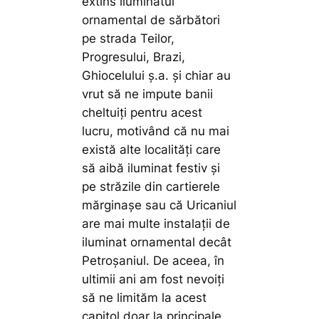
extins iluminatul
ornamental de sărbători
pe strada Teilor,
Progresului, Brazi,
Ghiocelului ș.a. și chiar au
vrut să ne impute banii
cheltuiți pentru acest
lucru, motivând că nu mai
există alte localități care
să aibă iluminat festiv și
pe străzile din cartierele
mărginașe sau că Uricaniul
are mai multe instalații de
iluminat ornamental decât
Petroșaniul. De aceea, în
ultimii ani am fost nevoiți
să ne limităm la acest
capitol doar la principale