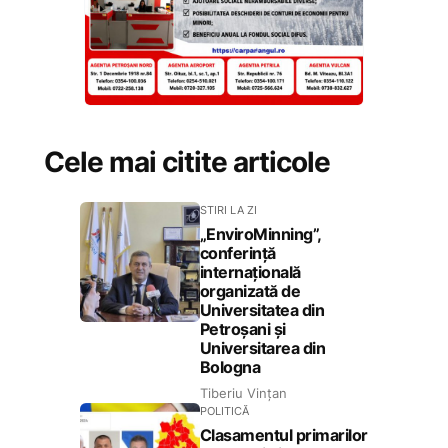
Cele mai citite articole
STIRI LA ZI
„EnviroMinning”,
conferință
internațională
organizată de
Universitatea din
Petroșani și
Universitarea din
Bologna
Tiberiu Vințan
POLITICĂ
Clasamentul primarilor