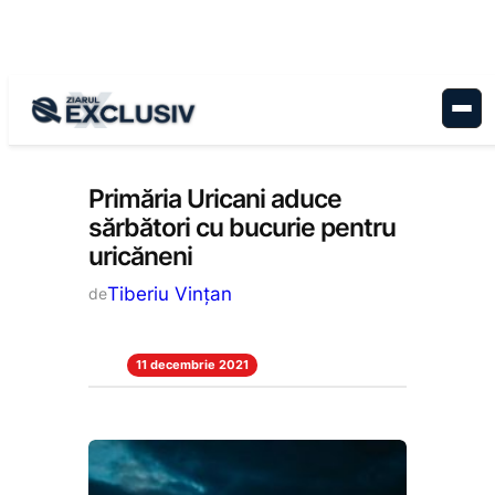
Sari
la
conținut
Administrație
, 
Stiri la zi
Primăria Uricani aduce
sărbători cu bucurie pentru
uricăneni
Tiberiu Vințan
de
11 decembrie 2021