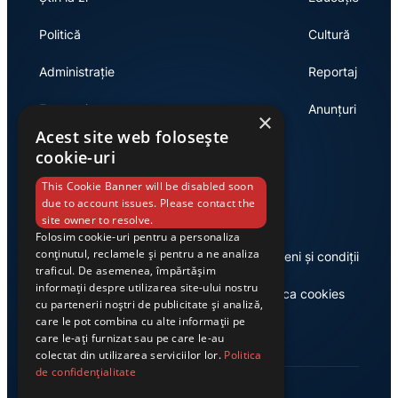
Politică
Cultură
Administrație
Reportaj
Economie
Anunțuri
×
Acest site web folosește
cookie-uri
Link-uri utile
This Cookie Banner will be disabled soon
due to account issues. Please contact the
site owner to resolve.
Folosim cookie-uri pentru a personaliza
conținutul, reclamele și pentru a ne analiza
Despre noi
Termeni și condiții
traficul. De asemenea, împărtășim
informații despre utilizarea site-ului nostru
Casa de editură Exclusiv
Politica cookies
cu partenerii noștri de publicitate și analiză,
care le pot combina cu alte informații pe
care le-ați furnizat sau pe care le-au
colectat din utilizarea serviciilor lor.
Politica
de confidențialitate