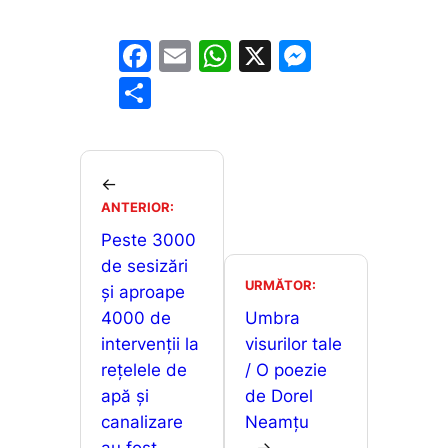
F
E
W
X
M
a
m
h
e
P
c
ai
at
s
ar
e
l
s
s
ta
b
A
e
je
←
o
p
n
ANTERIOR:
a
o
p
g
Peste 3000
z
de sesizări
k
er
ă
URMĂTOR:
și aproape
4000 de
Umbra
intervenții la
visurilor tale
rețelele de
/ O poezie
apă și
de Dorel
canalizare
Neamțu
au fost
→