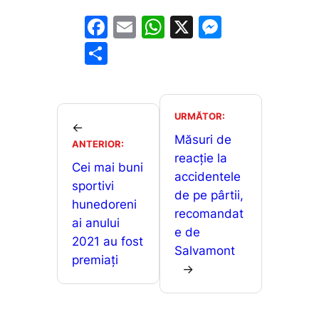
F
E
W
X
M
a
m
h
e
P
c
ai
at
s
ar
e
l
s
s
ta
b
A
e
je
URMĂTOR:
←
o
p
n
a
Măsuri de
ANTERIOR:
o
p
g
reacție la
z
Cei mai buni
accidentele
k
er
ă
sportivi
de pe pârtii,
hunedoreni
recomandat
ai anului
e de
2021 au fost
Salvamont
premiați
→