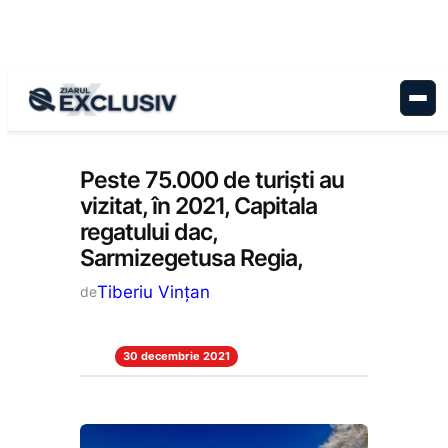
Sari
la
conținut
Reportaj
, 
Stiri la zi
Peste 75.000 de turiști au
vizitat, în 2021, Capitala
regatului dac,
Sarmizegetusa Regia,
Tiberiu Vințan
de
30 decembrie 2021