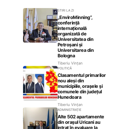
STIRI LA ZI
„EnviroMinning”,
conferință
internațională
organizată de
Universitatea din
Petroșani și
Universitarea din
Bologna
Tiberiu Vințan
POLITICĂ
Clasamentul primarilor
nou aleși din
municipiile, orașele și
comunele din județul
Hunedoara
Tiberiu Vințan
ADMINISTRAȚIE
Alte 502 apartamente
din orașul Uricani au
intrat în evaluare la