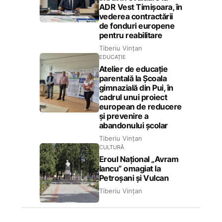
ADR Vest Timișoara, în
vederea contractării
de fonduri europene
pentru reabilitare
Tiberiu Vințan
EDUCAȚIE
Atelier de educație
parentală la Școala
gimnazială din Pui, în
cadrul unui proiect
european de reducere
și prevenire a
abandonului școlar
Tiberiu Vințan
CULTURĂ
Eroul Național „Avram
Iancu” omagiat la
Petroșani și Vulcan
Tiberiu Vințan