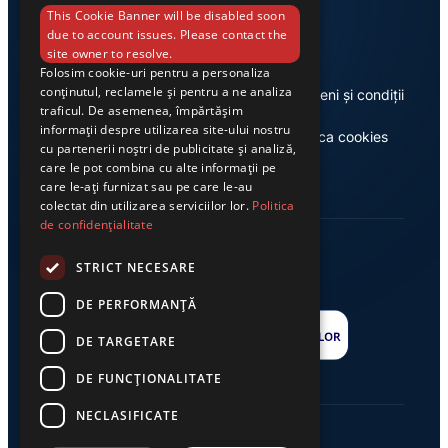
Link-uri utile
This Cookie Banner will be disabled soon
due to account issues. Please contact the
site owner to resolve.
Folosim cookie-uri pentru a personaliza
conținutul, reclamele și pentru a ne analiza
Despre noi
Termeni și condiții
traficul. De asemenea, împărtășim
informații despre utilizarea site-ului nostru
Casa de editură Exclusiv
Politica cookies
cu partenerii noștri de publicitate și analiză,
care le pot combina cu alte informații pe
care le-ați furnizat sau pe care le-au
colectat din utilizarea serviciilor lor.
Politica
de confidențialitate
STRICT NECESARE
DE PERFORMANȚĂ
DE TARGETARE
DE FUNCŢIONALITATE
NECLASIFICATE