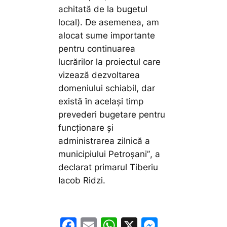
achitată de la bugetul
local). De asemenea, am
alocat sume importante
pentru continuarea
lucrărilor la proiectul care
vizează dezvoltarea
domeniului schiabil, dar
există în același timp
prevederi bugetare pentru
funcționare și
administrarea zilnică a
municipiului Petroșani”
, a
declarat primarul Tiberiu
Iacob Ridzi.
F
E
W
X
M