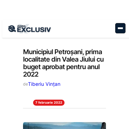
Sari
la
conținut
Administrație
, 
Stiri la zi
Municipiul Petroșani, prima
localitate din Valea Jiului cu
buget aprobat pentru anul
2022
Tiberiu Vințan
de
7 februarie 2022