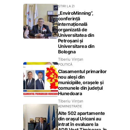
STIRI LA ZI
„EnviroMinning”,
conferință
internațională
organizată de
Universitatea din
Petroșani și
Universitarea din
Bologna
Tiberiu Vințan
POLITICĂ
Clasamentul primarilor
nou aleși din
municipiile, orașele și
comunele din județul
Hunedoara
Tiberiu Vințan
ADMINISTRAȚIE
Alte 502 apartamente
din orașul Uricani au
intrat în evaluare la
ADR Vest Timișoara, în