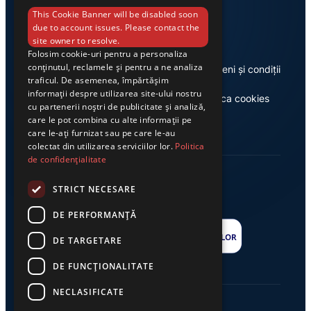
Link-uri utile
This Cookie Banner will be disabled soon
due to account issues. Please contact the
site owner to resolve.
Folosim cookie-uri pentru a personaliza
conținutul, reclamele și pentru a ne analiza
Despre noi
Termeni și condiții
traficul. De asemenea, împărtășim
informații despre utilizarea site-ului nostru
Casa de editură Exclusiv
Politica cookies
cu partenerii noștri de publicitate și analiză,
care le pot combina cu alte informații pe
care le-ați furnizat sau pe care le-au
colectat din utilizarea serviciilor lor.
Politica
de confidențialitate
STRICT NECESARE
DE PERFORMANȚĂ
DE TARGETARE
DE FUNCŢIONALITATE
NECLASIFICATE