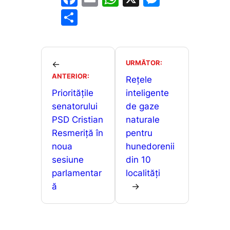
a
m
h
e
P
c
ai
at
s
ar
e
l
s
s
ta
b
A
e
je
URMĂTOR:
←
o
p
n
ANTERIOR:
a
Rețele
o
p
g
Prioritățile
inteligente
z
senatorului
de gaze
k
er
ă
PSD Cristian
naturale
Resmeriță în
pentru
noua
hunedorenii
sesiune
din 10
parlamentar
localități
ă
→