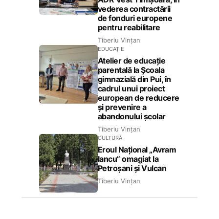
vederea contractării
de fonduri europene
pentru reabilitare
Tiberiu Vințan
EDUCAȚIE
Atelier de educație
parentală la Școala
gimnazială din Pui, în
cadrul unui proiect
european de reducere
și prevenire a
abandonului școlar
Tiberiu Vințan
CULTURĂ
Eroul Național „Avram
Iancu” omagiat la
Petroșani și Vulcan
Tiberiu Vințan