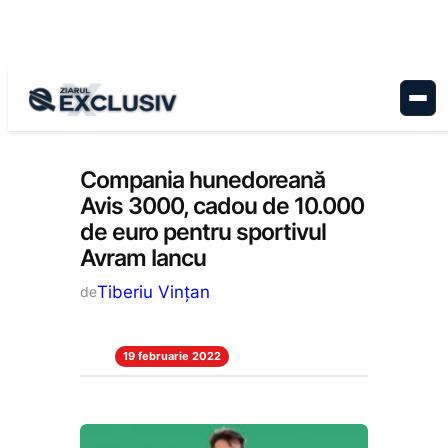
Sari
la
conținut
Stiri la zi
Compania hunedoreană
Avis 3000, cadou de 10.000
de euro pentru sportivul
Avram Iancu
Tiberiu Vințan
de
19 februarie 2022