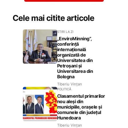
Cele mai citite articole
STIRI LA ZI
„EnviroMinning”,
conferință
internațională
organizată de
Universitatea din
Petroșani și
Universitarea din
Bologna
Tiberiu Vințan
POLITICĂ
Clasamentul primarilor
nou aleși din
municipiile, orașele și
comunele din județul
Hunedoara
Tiberiu Vințan