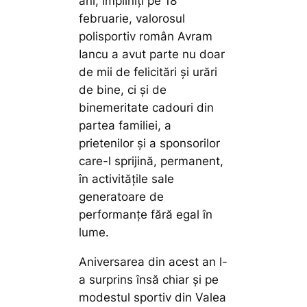
ani, împliniți pe 18
februarie, valorosul
polisportiv român Avram
Iancu a avut parte nu doar
de mii de felicitări și urări
de bine, ci și de
binemeritate cadouri din
partea familiei, a
prietenilor și a sponsorilor
care-l sprijină, permanent,
în activitățile sale
generatoare de
performanțe fără egal în
lume.
Aniversarea din acest an l-
a surprins însă chiar și pe
modestul sportiv din Valea