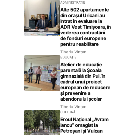
ADMINISTRAȚIE
Alte 502 apartamente
din orașul Uricani au
intrat în evaluare la
ADR Vest Timișoara, în
vederea contractării
de fonduri europene
pentru reabilitare
Tiberiu Vințan
EDUCAȚIE
Atelier de educație
parentală la Școala
gimnazială din Pui, în
cadrul unui proiect
european de reducere
și prevenire a
abandonului școlar
Tiberiu Vințan
CULTURĂ
Eroul Național „Avram
Iancu” omagiat la
Petroșani și Vulcan