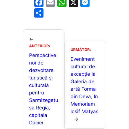
F
E
W
X
M
a
m
h
e
P
c
ai
at
s
ar
e
l
s
s
ta
b
A
e
je
←
o
p
n
ANTERIOR:
a
URMĂTOR:
o
p
g
Perspective
z
Eveniment
noi de
k
er
ă
cultural de
dezvoltare
excepție la
turistică și
Galeria de
culturală
artă Forma
pentru
din Deva, In
Sarmizegetu
Memoriam
sa Regia,
Iosif Matyas
capitala
→
Daciei