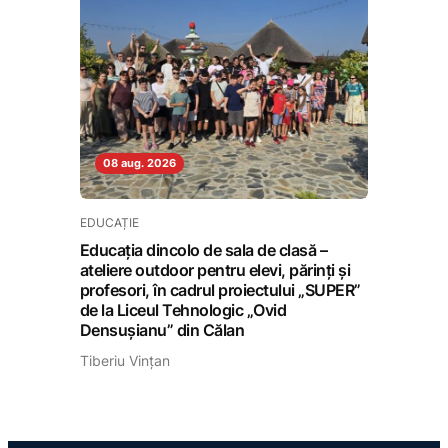
08 aug. 2026
EDUCAȚIE
Educația dincolo de sala de clasă –
ateliere outdoor pentru elevi, părinți și
profesori, în cadrul proiectului „SUPER”
de la Liceul Tehnologic „Ovid
Densușianu” din Călan
Tiberiu Vințan