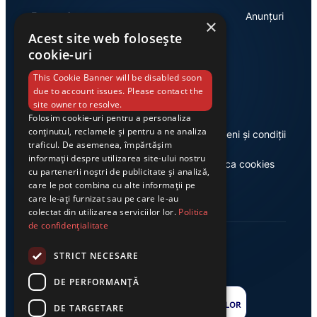
Economie
Anunțuri
×
Acest site web folosește
cookie-uri
Link-uri utile
This Cookie Banner will be disabled soon
due to account issues. Please contact the
site owner to resolve.
Folosim cookie-uri pentru a personaliza
conținutul, reclamele și pentru a ne analiza
Despre noi
Termeni și condiții
traficul. De asemenea, împărtășim
informații despre utilizarea site-ului nostru
Casa de editură Exclusiv
Politica cookies
cu partenerii noștri de publicitate și analiză,
care le pot combina cu alte informații pe
care le-ați furnizat sau pe care le-au
colectat din utilizarea serviciilor lor.
Politica
de confidențialitate
STRICT NECESARE
DE PERFORMANȚĂ
DE TARGETARE