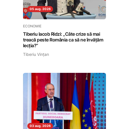
05 aug. 2026
ECONOMIE
Tiberiu Iacob Ridzi: „Câte crize să mai
treacă peste România ca să ne învățăm
lecția?”
Tiberiu Vințan
03 aug. 2026