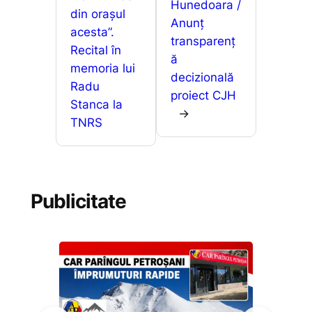
k
er
ă
Hunedoara /
din orașul
Anunț
acesta”.
transparenț
Recital în
ă
memoria lui
decizională
Radu
proiect CJH
Stanca la
→
TNRS
Publicitate