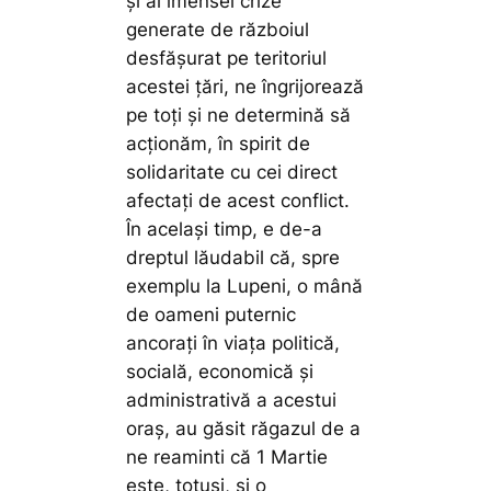
și al imensei crize
generate de războiul
desfășurat pe teritoriul
acestei țări, ne îngrijorează
pe toți și ne determină să
acționăm, în spirit de
solidaritate cu cei direct
afectați de acest conflict.
În același timp, e de-a
dreptul lăudabil că, spre
exemplu la Lupeni, o mână
de oameni puternic
ancorați în viața politică,
socială, economică și
administrativă a acestui
oraș, au găsit răgazul de a
ne reaminti că 1 Martie
este, totuși, și o