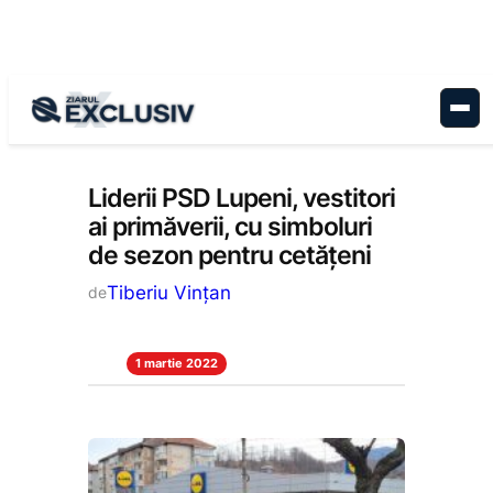
Sari
la
conținut
Politică
, 
Stiri la zi
Liderii PSD Lupeni, vestitori
ai primăverii, cu simboluri
de sezon pentru cetățeni
Tiberiu Vințan
de
1 martie 2022