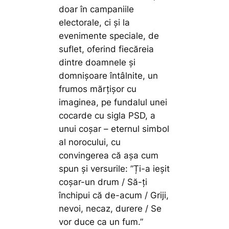
doar în campaniile
electorale, ci și la
evenimente speciale, de
suflet, oferind fiecăreia
dintre doamnele și
domnișoare întâlnite, un
frumos mărțișor cu
imaginea, pe fundalul unei
cocarde cu sigla PSD, a
unui coșar – eternul simbol
al norocului, cu
convingerea că așa cum
spun și versurile: ”Ți-a ieșit
coșar-un drum / Să-ți
închipui că de-acum / Griji,
nevoi, necaz, durere / Se
vor duce ca un fum.”