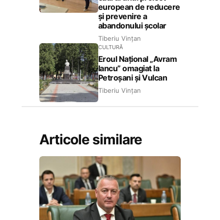
european de reducere
și prevenire a
abandonului școlar
Tiberiu Vințan
CULTURĂ
Eroul Național „Avram
Iancu” omagiat la
Petroșani și Vulcan
Tiberiu Vințan
Articole similare