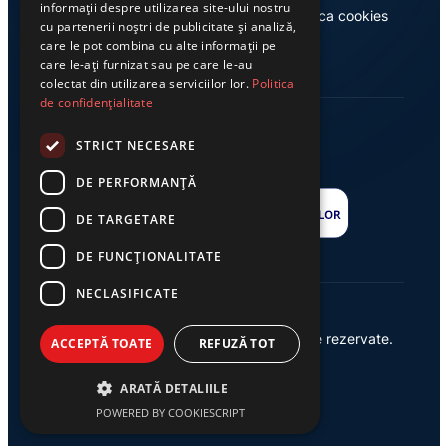
informații despre utilizarea site-ului nostru
Casa de editură Exclusiv
Politica cookies
cu partenerii noștri de publicitate și analiză,
care le pot combina cu alte informații pe
care le-ați furnizat sau pe care le-au
colectat din utilizarea serviciilor lor.
Politica
de confidențialitate
STRICT NECESARE
DE PERFORMANȚĂ
DE TARGETARE
DE FUNCŢIONALITATE
NECLASIFICATE
© 2026 Ziarul Exclusiv – Toate drepturile rezervate.
ACCEPTĂ TOATE
REFUZĂ TOT
Powered by {
AW
}
ARATĂ DETALIILE
POWERED BY COOKIESCRIPT