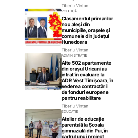
Tiberiu Vințan
POLITICĂ
Clasamentul primarilor
nou aleși din
municipiile, orașele și
comunele din județul
Hunedoara
Tiberiu Vințan
ADMINISTRAȚIE
Alte 502 apartamente
din orașul Uricani au
intrat în evaluare la
ADR Vest Timișoara, în
vederea contractării
de fonduri europene
pentru reabilitare
Tiberiu Vințan
EDUCAȚIE
Atelier de educație
parentală la Școala
gimnazială din Pui, în
cadrul unui proiect