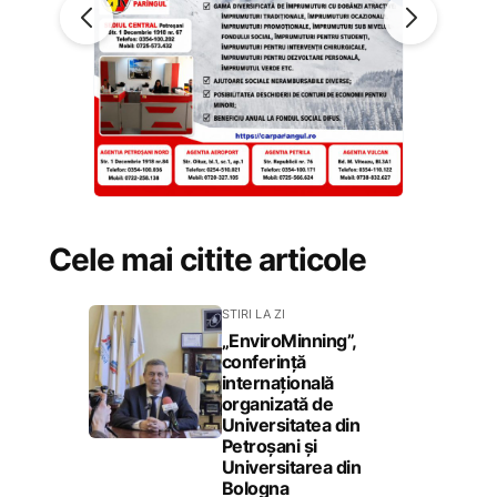
Cele mai citite articole
STIRI LA ZI
„EnviroMinning”,
conferință
internațională
organizată de
Universitatea din
Petroșani și
Universitarea din
Bologna