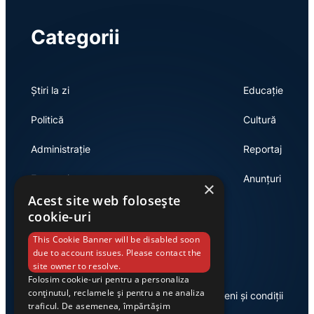
Categorii
Știri la zi
Educație
Politică
Cultură
Administrație
Reportaj
Economie
Anunțuri
×
Acest site web folosește
cookie-uri
Link-uri utile
This Cookie Banner will be disabled soon
due to account issues. Please contact the
site owner to resolve.
Folosim cookie-uri pentru a personaliza
conținutul, reclamele și pentru a ne analiza
Despre noi
Termeni și condiții
traficul. De asemenea, împărtășim