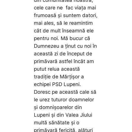
din comunitatea noastră,
cele care ne fac viaţa mai
frumoasă şi suntem datori,
mai ales, să le reamintim
cât de mult înseamnă ele
pentru noi. Mă bucur că
Dumnezeu a ţinut cu noi în
această zi de început de
primăvară astfel încât am
putut relua această
tradiție de Mărțișor a
echipei PSD Lupeni.
Doresc pe această cale să
le urez tuturor doamnelor
şi domnişoarelor din
Lupeni şi din Valea Jiului
multă sănătate şi o
primăvară fericită, alături