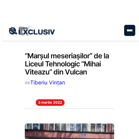
Sari
la
conținut
Educație
, 
Stiri la zi
”Marșul meseriașilor” de la
Liceul Tehnologic ”Mihai
Viteazu” din Vulcan
Tiberiu Vințan
de
3 martie 2022