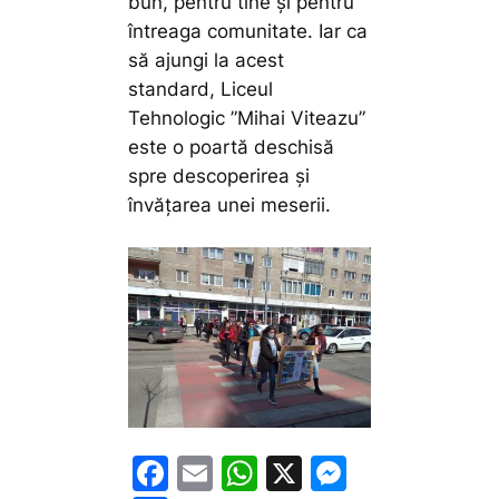
bun, pentru tine și pentru
întreaga comunitate. Iar ca
să ajungi la acest
standard, Liceul
Tehnologic ”Mihai Viteazu”
este o poartă deschisă
spre descoperirea și
învățarea unei meserii.
F
E
W
X
M