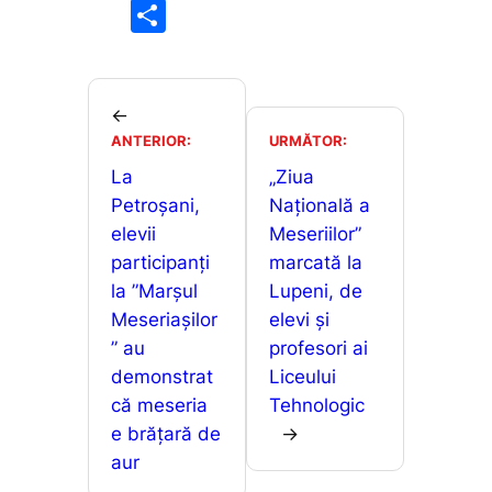
a
m
h
e
P
c
ai
at
s
ar
e
l
s
s
ta
b
A
e
je
←
o
p
n
ANTERIOR:
URMĂTOR:
a
o
p
g
La
„Ziua
z
Petroșani,
Naţională a
k
er
ă
elevii
Meseriilor”
participanți
marcată la
la ”Marșul
Lupeni, de
Meseriașilor
elevi și
” au
profesori ai
demonstrat
Liceului
că meseria
Tehnologic
e brățară de
→
aur