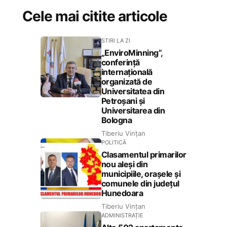
Cele mai citite articole
STIRI LA ZI
„EnviroMinning”,
conferință
internațională
organizată de
Universitatea din
Petroșani și
Universitarea din
Bologna
Tiberiu Vințan
POLITICĂ
Clasamentul primarilor
nou aleși din
municipiile, orașele și
comunele din județul
Hunedoara
Tiberiu Vințan
ADMINISTRAȚIE