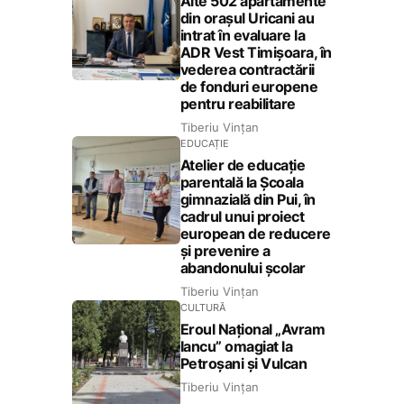
Alte 502 apartamente
din orașul Uricani au
intrat în evaluare la
ADR Vest Timișoara, în
vederea contractării
de fonduri europene
pentru reabilitare
Tiberiu Vințan
EDUCAȚIE
Atelier de educație
parentală la Școala
gimnazială din Pui, în
cadrul unui proiect
european de reducere
și prevenire a
abandonului școlar
Tiberiu Vințan
CULTURĂ
Eroul Național „Avram
Iancu” omagiat la
Petroșani și Vulcan
Tiberiu Vințan