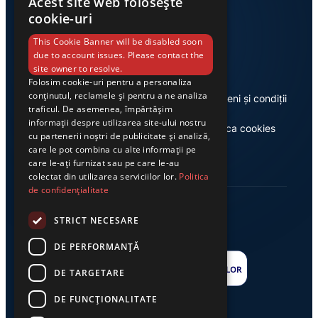
Acest site web folosește
cookie-uri
Link-uri utile
This Cookie Banner will be disabled soon
due to account issues. Please contact the
site owner to resolve.
Folosim cookie-uri pentru a personaliza
conținutul, reclamele și pentru a ne analiza
Despre noi
Termeni și condiții
traficul. De asemenea, împărtășim
informații despre utilizarea site-ului nostru
Casa de editură Exclusiv
Politica cookies
cu partenerii noștri de publicitate și analiză,
care le pot combina cu alte informații pe
care le-ați furnizat sau pe care le-au
colectat din utilizarea serviciilor lor.
Politica
de confidențialitate
STRICT NECESARE
DE PERFORMANȚĂ
DE TARGETARE
DE FUNCŢIONALITATE