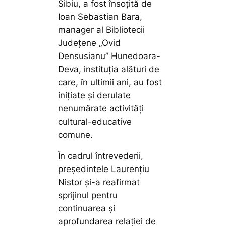
Sibiu, a fost însoțită de
Ioan Sebastian Bara,
manager al Bibliotecii
Județene „Ovid
Densusianu” Hunedoara-
Deva, instituția alături de
care, în ultimii ani, au fost
inițiate și derulate
nenumărate activități
cultural-educative
comune.
În cadrul întrevederii,
președintele Laurențiu
Nistor și-a reafirmat
sprijinul pentru
continuarea și
aprofundarea relației de