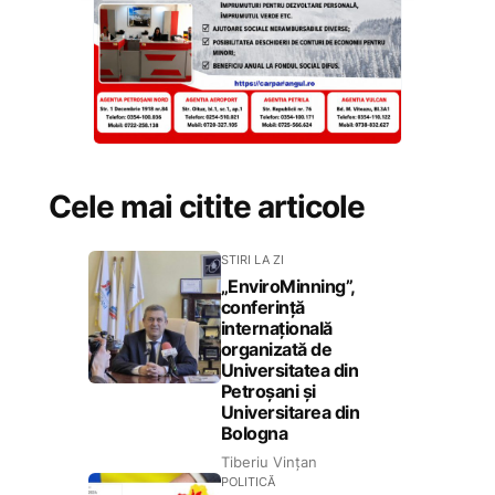
Cele mai citite articole
STIRI LA ZI
„EnviroMinning”,
conferință
internațională
organizată de
Universitatea din
Petroșani și
Universitarea din
Bologna
Tiberiu Vințan
POLITICĂ