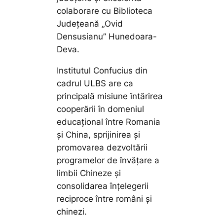
colaborare cu Biblioteca
Județeană „Ovid
Densusianu” Hunedoara-
Deva.
Institutul Confucius din
cadrul ULBS are ca
principală misiune întărirea
cooperării în domeniul
educaţional între Romania
şi China, sprijinirea şi
promovarea dezvoltării
programelor de învăţare a
limbii Chineze şi
consolidarea înţelegerii
reciproce între români şi
chinezi.