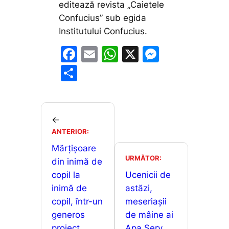
editează revista „Caietele
Confucius” sub egida
Institutului Confucius.
F
E
W
X
M
a
m
h
e
P
c
ai
at
s
ar
e
l
s
s
ta
b
A
e
je
←
o
p
n
ANTERIOR:
a
o
p
g
Mărțișoare
z
URMĂTOR:
din inimă de
k
er
ă
copil la
Ucenicii de
inimă de
astăzi,
copil, într-un
meseriașii
generos
de mâine ai
proiect
Apa Serv