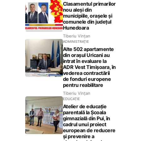
Clasamentul primarilor
nou aleși din
municipiile, orașele și
comunele din județul
Hunedoara
Tiberiu Vințan
ADMINISTRAȚIE
Alte 502 apartamente
din orașul Uricani au
intrat în evaluare la
ADR Vest Timișoara, în
vederea contractării
de fonduri europene
pentru reabilitare
Tiberiu Vințan
EDUCAȚIE
Atelier de educație
parentală la Școala
gimnazială din Pui, în
cadrul unui proiect
european de reducere
și prevenire a