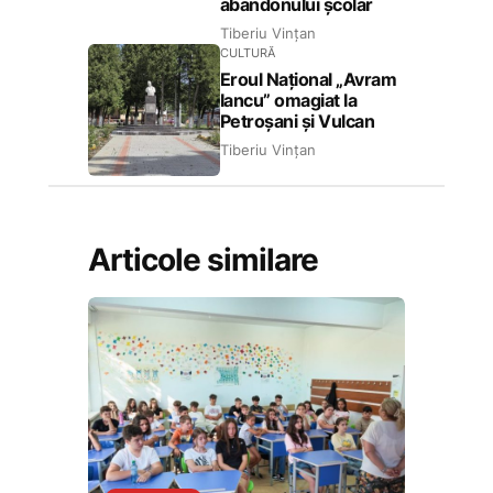
abandonului școlar
Tiberiu Vințan
CULTURĂ
Eroul Național „Avram
Iancu” omagiat la
Petroșani și Vulcan
Tiberiu Vințan
Articole similare