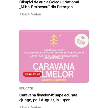
Olimpici de aur la Colegiul Național
„Mihai Eminescu” din Petroșani
Tiberiu Vințan
31 iul. 2026
EDUCAȚIE
Caravana filmelor #cuapelecurate
ajunge, pe 1 August, la Lupeni
Tiberiu Vințan