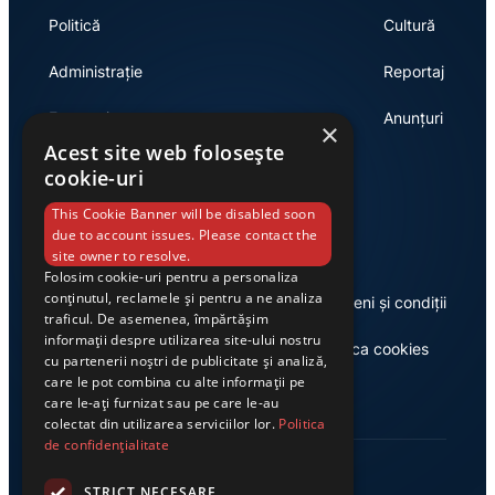
Politică
Cultură
Administrație
Reportaj
Economie
Anunțuri
×
Acest site web folosește
cookie-uri
Link-uri utile
This Cookie Banner will be disabled soon
due to account issues. Please contact the
site owner to resolve.
Folosim cookie-uri pentru a personaliza
conținutul, reclamele și pentru a ne analiza
Despre noi
Termeni și condiții
traficul. De asemenea, împărtășim
informații despre utilizarea site-ului nostru
Casa de editură Exclusiv
Politica cookies
cu partenerii noștri de publicitate și analiză,
care le pot combina cu alte informații pe
care le-ați furnizat sau pe care le-au
colectat din utilizarea serviciilor lor.
Politica
de confidențialitate
STRICT NECESARE