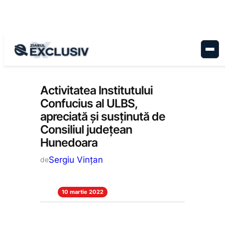
Sari
la
conținut
Educație
, 
Stiri la zi
Activitatea Institutului
Confucius al ULBS,
apreciată și susținută de
Consiliul județean
Hunedoara
Sergiu Vințan
de
10 martie 2022