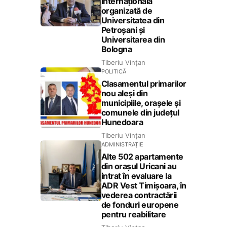
internațională
organizată de
Universitatea din
Petroșani și
Universitarea din
Bologna
Tiberiu Vințan
POLITICĂ
Clasamentul primarilor
nou aleși din
municipiile, orașele și
comunele din județul
Hunedoara
Tiberiu Vințan
ADMINISTRAȚIE
Alte 502 apartamente
din orașul Uricani au
intrat în evaluare la
ADR Vest Timișoara, în
vederea contractării
de fonduri europene
pentru reabilitare