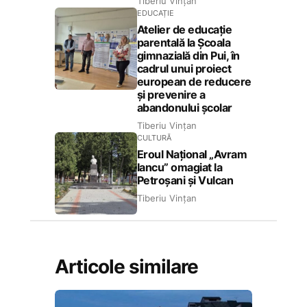
Tiberiu Vințan
EDUCAȚIE
Atelier de educație
parentală la Școala
gimnazială din Pui, în
cadrul unui proiect
european de reducere
și prevenire a
abandonului școlar
Tiberiu Vințan
CULTURĂ
Eroul Național „Avram
Iancu” omagiat la
Petroșani și Vulcan
Tiberiu Vințan
Articole similare