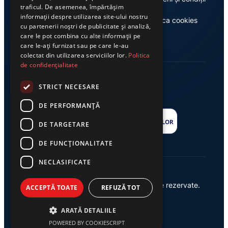
traficul. De asemenea, împărtășim
informații despre utilizarea site-ului nostru
Casa de editură Exclusiv
Politica cookies
cu partenerii noștri de publicitate și analiză,
care le pot combina cu alte informații pe
care le-ați furnizat sau pe care le-au
colectat din utilizarea serviciilor lor.
Politica
de confidențialitate
STRICT NECESARE
DE PERFORMANȚĂ
DE TARGETARE
DE FUNCŢIONALITATE
NECLASIFICATE
© 2026 Ziarul Exclusiv – Toate drepturile rezervate.
ACCEPTĂ TOATE
REFUZĂ TOT
Powered by {
AW
}
ARATĂ DETALIILE
POWERED BY COOKIESCRIPT