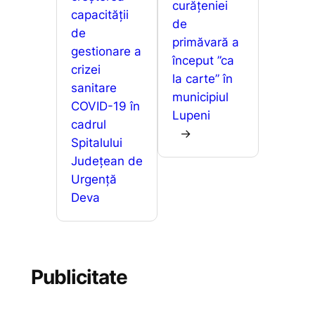
curățeniei
capacității
de
de
primăvară a
gestionare a
început ”ca
crizei
la carte” în
sanitare
municipiul
COVID-19 în
Lupeni
cadrul
→
Spitalului
Județean de
Urgență
Deva
Publicitate