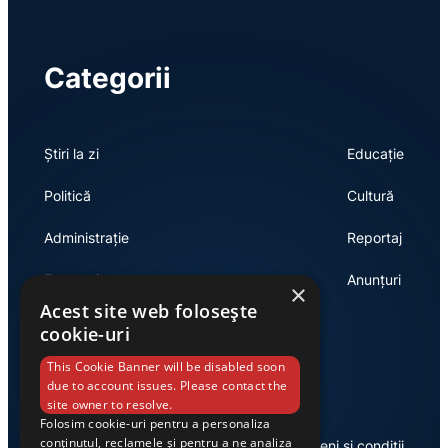
Categorii
Știri la zi
Educație
Politică
Cultură
Administrație
Reportaj
Economie
Anunțuri
×
Acest site web folosește
cookie-uri
Link-uri utile
This Cookie Banner will be disabled soon
due to account issues. Please contact the
site owner to resolve.
Folosim cookie-uri pentru a personaliza
conținutul, reclamele și pentru a ne analiza
Despre noi
Termeni și condiții