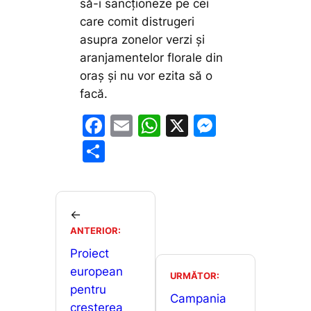
să-i sancționeze pe cei
care comit distrugeri
asupra zonelor verzi și
aranjamentelor florale din
oraș și nu vor ezita să o
facă.
F
E
W
X
M
a
m
h
e
P
c
ai
at
s
ar
e
l
s
s
ta
b
A
e
je
←
o
p
n
ANTERIOR:
a
o
p
g
Proiect
z
european
k
er
URMĂTOR:
ă
pentru
Campania
creșterea