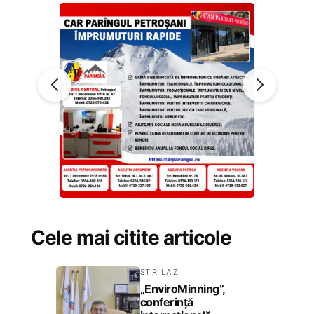
Cele mai citite articole
STIRI LA ZI
„EnviroMinning”,
conferință