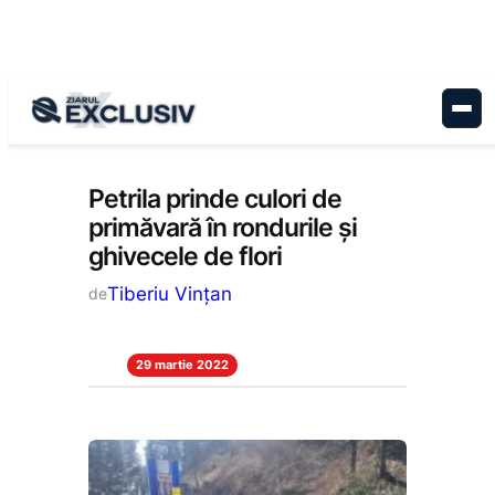
Sari
la
conținut
Administrație
, 
Stiri la zi
Petrila prinde culori de
primăvară în rondurile și
ghivecele de flori
Tiberiu Vințan
de
29 martie 2022