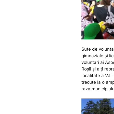
Sute de voluntar
gimnaziale și li
voluntari ai Aso
Roșii și alți rep
localitate a Văii
trecute la o am
raza municipiulu