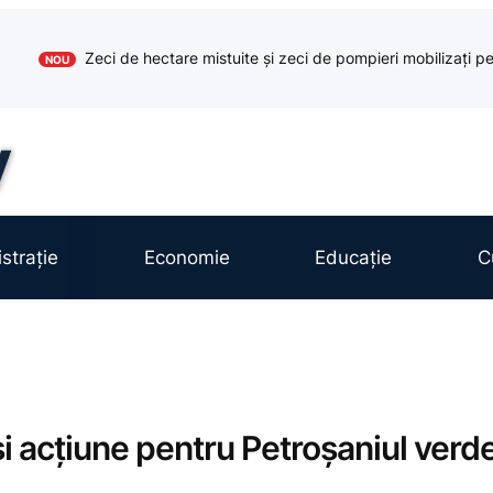
Zeci de hectare mistuite și zeci de pompieri mobilizați pe
NOU
strație
Economie
Educație
C
 și acțiune pentru Petroșaniul verd