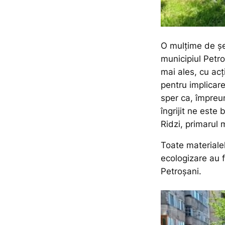
O mulțime de șep
municipiul Petr
mai ales, cu ac
pentru implicare
sper ca, împreu
îngrijit ne este 
Ridzi, primarul 
Toate materiale
ecologizare au f
Petroșani.