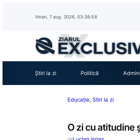
Sari
la
Vineri, 7 aug. 2026, 03:38:59
conținut
Știri la zi
Politică
Admini
Educație
, 
Stiri la zi
O zi cu atitudine
Lucian Ispas
de