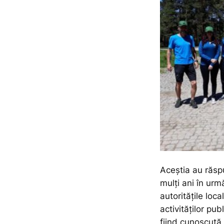
Aceștia au răspu
mulți ani în urm
autoritățile loc
activităților pu
fiind cunoscută