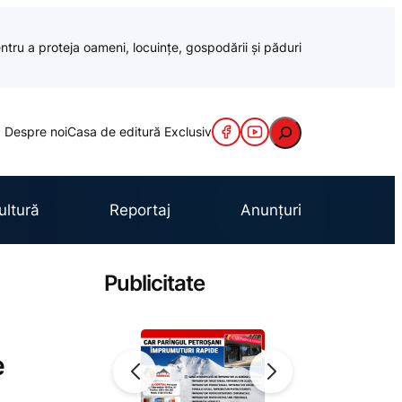
ntru a proteja oameni, locuințe, gospodării și păduri
Caută
Despre noi
Casa de editură Exclusiv
ultură
Reportaj
Anunțuri
Publicitate
e