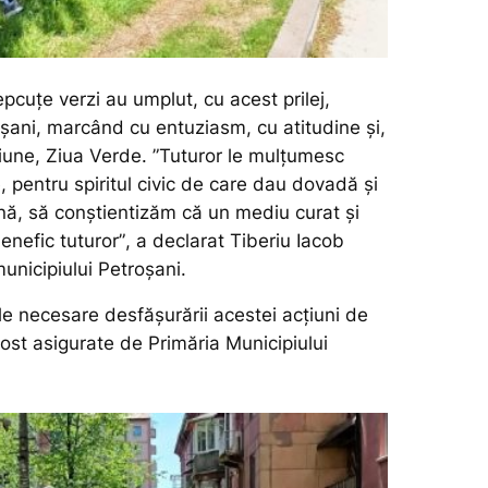
cuțe verzi au umplut, cu acest prilej,
oșani, marcând cu entuziasm, cu atitudine și,
țiune, Ziua Verde.
”Tuturor le mulțumesc
, pentru spiritul civic de care dau dovadă și
nă, să conștientizăm că un mediu curat și
benefic tuturor”
, a declarat Tiberiu Iacob
municipiului Petroșani.
le necesare desfășurării acestei acțiuni de
ost asigurate de Primăria Municipiului