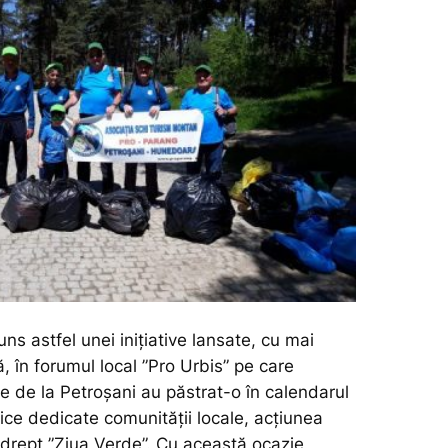
ns astfel unei inițiative lansate, cu mai
ă, în forumul local ”Pro Urbis” pe care
ale de la Petroșani au păstrat-o în calendarul
blice dedicate comunității locale, acțiunea
 drept ”Ziua Verde”. Cu această ocazie,