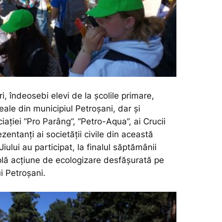
i, îndeosebi elevi de la școlile primare,
ceale din municipiul Petroșani, dar și
ciației ”Pro Parâng”, ”Petro-Aqua”, ai Crucii
rezentanți ai societății civile din această
 Jiului au participat, la finalul săptămânii
plă acțiune de ecologizare desfășurată pe
i Petroșani.