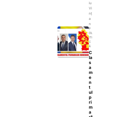
iu
Vi
nț
a
n
P
OL
ITI
C
Ă
C
la
s
a
m
e
n
t
ul
p
ri
m
a
ril