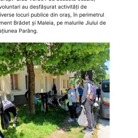
oluntari au desfășurat activități de
iverse locuri publice din oraș, în perimetrul
ent Brădet și Maleia, pe malurile Jiului de
tațiunea Parâng.