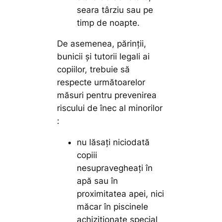
seara târziu sau pe
timp de noapte.
De asemenea, părinţii,
bunicii şi tutorii legali ai
copiilor, trebuie să
respecte următoarelor
măsuri pentru prevenirea
riscului de înec al minorilor
:
nu lăsaţi niciodată
copiii
nesupravegheaţi în
apă sau în
proximitatea apei, nici
măcar în piscinele
achiziţionate special