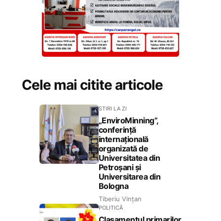
Cele mai citite articole
STIRI LA ZI
„EnviroMinning”,
conferință
internațională
organizată de
Universitatea din
Petroșani și
Universitarea din
Bologna
Tiberiu Vințan
POLITICĂ
Clasamentul primarilor