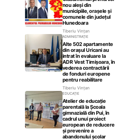
nou aleși din
municipiile, orașele și
comunele din județul
Hunedoara
Tiberiu Vințan
ADMINISTRAȚIE
Alte 502 apartamente
din orașul Uricani au
intrat în evaluare la
ADR Vest Timișoara, în
vederea contractării
de fonduri europene
pentru reabilitare
Tiberiu Vințan
EDUCAȚIE
Atelier de educație
parentală la Școala
gimnazială din Pui, în
cadrul unui proiect
european de reducere
și prevenire a
abandonului școlar