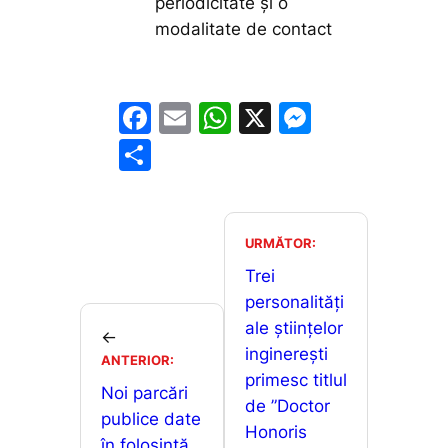
periodicitate şi o
modalitate de contact
F
E
W
X
M
a
m
h
e
P
c
ai
at
s
ar
e
l
s
s
ta
b
A
e
je
URMĂTOR:
o
p
n
a
Trei
o
p
g
personalități
z
ale științelor
k
er
←
ă
inginerești
ANTERIOR:
primesc titlul
Noi parcări
de ”Doctor
publice date
Honoris
în folosință