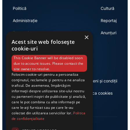
Politică
Cultură
Administrație
Reportaj
Economie
Anunțuri
×
Acest site web folosește
cookie-uri
Link-uri utile
This Cookie Banner will be disabled soon
due to account issues. Please contact the
site owner to resolve.
Folosim cookie-uri pentru a personaliza
conținutul, reclamele și pentru a ne analiza
Despre noi
Termeni și condiții
traficul. De asemenea, împărtășim
informații despre utilizarea site-ului nostru
Casa de editură Exclusiv
Politica cookies
cu partenerii noștri de publicitate și analiză,
care le pot combina cu alte informații pe
care le-ați furnizat sau pe care le-au
colectat din utilizarea serviciilor lor.
Politica
de confidențialitate