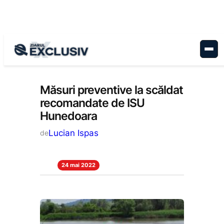
Sari
la
conținut
Stiri la zi
Măsuri preventive la scăldat
recomandate de ISU
Hunedoara
Lucian Ispas
de
24 mai 2022