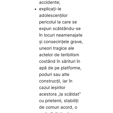
accidente;
explicaţi-le
adolescenţilor
pericolul la care se
expun scăldându-se
în locuri neamenajate
şi consecinţele grave,
uneori tragice ale
actelor de teribilism
costând în sărituri în
apă de pe platforme,
poduri sau alte
construcţii, iar în
cazul ieşirilor
acestora „la scăldat”
cu prietenii, stabiliţi
de comun acord, o