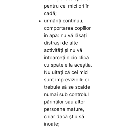
pentru cei mici ori în
cadă;
urmăriţi continuu,
comportarea copiilor
în apă: nu vă lăsaţi
distraşi de alte
activităţi şi nu vă
întoarceţi nicio clipă
cu spatele la aceştia.
Nu uitaţi că cei mici
sunt imprevizibili: ei
trebuie să se scalde
numai sub controlul
părinţilor sau altor
persoane mature,
chiar dacă ştiu să
înoate;