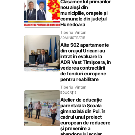
Clasamentul primarilor
nou aleși din
municipiile, orașele și
comunele din județul
Hunedoara
Tiberiu Vințan
ADMINISTRAȚIE
Alte 502 apartamente
din orașul Uricani au
intrat în evaluare la
ADR Vest Timișoara, în
vederea contractării
de fonduri europene
pentru reabilitare
Tiberiu Vințan
EDUCAȚIE
Atelier de educație
parentală la Școala
gimnazială din Pui, în
cadrul unui proiect
european de reducere
și prevenire a
abandonului școlar