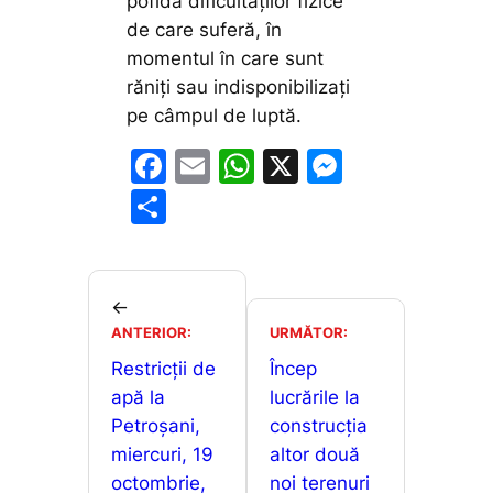
pofida dificultăților fizice
de care suferă, în
momentul în care sunt
răniți sau indisponibilizați
pe câmpul de luptă.
F
E
W
X
M
a
m
h
e
P
c
ai
at
s
ar
e
l
s
s
ta
b
A
e
je
←
o
p
n
ANTERIOR:
URMĂTOR:
a
o
p
g
Restricții de
Încep
z
apă la
lucrările la
k
er
ă
Petroșani,
construcția
miercuri, 19
altor două
octombrie,
noi terenuri