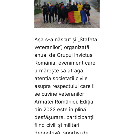
Așa s-a născut și „Ștafeta
veteranilor”, organizată
anual de Grupul Invictus
România, eveniment care
urmăreşte să atragă
atenţia societăţii civile
asupra respectului care li
se cuvine veteranilor
Armatei României. Ediția
din 2022 este în plină
desfășurare, participanţii
fiind civili şi militari
deopotrivă, sportivi de