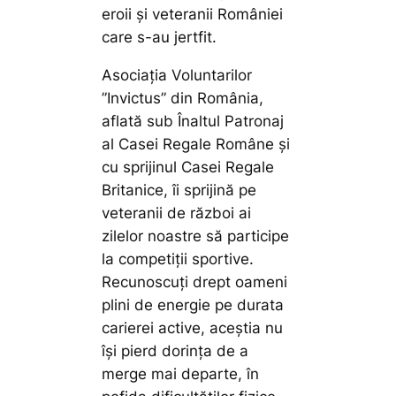
eroii şi veteranii României
care s-au jertfit.
Asociaţia Voluntarilor
”Invictus” din România,
aflată sub Înaltul Patronaj
al Casei Regale Române și
cu sprijinul Casei Regale
Britanice, îi sprijină pe
veteranii de război ai
zilelor noastre să participe
la competiții sportive.
Recunoscuți drept oameni
plini de energie pe durata
carierei active, aceștia nu
își pierd dorința de a
merge mai departe, în