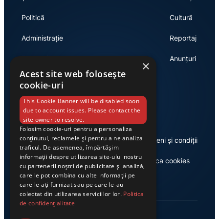
Politică
Cultură
Administrație
Reportaj
Economie
Anunțuri
×
Acest site web folosește
cookie-uri
Link-uri utile
This Cookie Banner will be disabled soon
due to account issues. Please contact the
site owner to resolve.
Folosim cookie-uri pentru a personaliza
conținutul, reclamele și pentru a ne analiza
Despre noi
Termeni și condiții
traficul. De asemenea, împărtășim
informații despre utilizarea site-ului nostru
Casa de editură Exclusiv
Politica cookies
cu partenerii noștri de publicitate și analiză,
care le pot combina cu alte informații pe
care le-ați furnizat sau pe care le-au
colectat din utilizarea serviciilor lor.
Politica
de confidențialitate