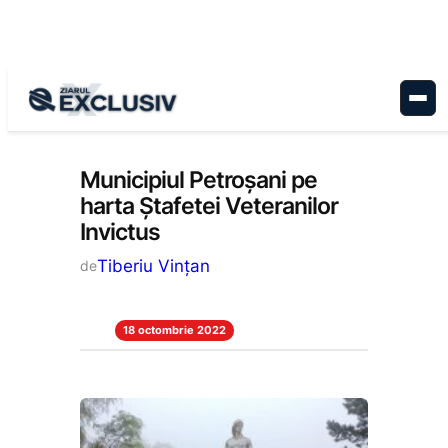
Sari
la
conținut
Stiri la zi
Municipiul Petroșani pe
harta Ștafetei Veteranilor
Invictus
Tiberiu Vințan
de
18 octombrie 2022