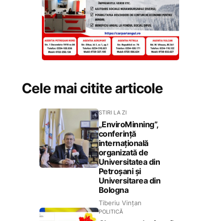
Cele mai citite articole
STIRI LA ZI
„EnviroMinning”,
conferință
internațională
organizată de
Universitatea din
Petroșani și
Universitarea din
Bologna
Tiberiu Vințan
POLITICĂ