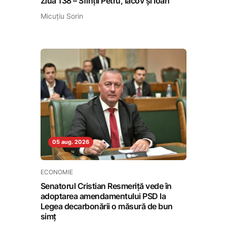
Ziua 138 – Sfinții Petru, Iacov și Ioan
Micuțiu Sorin
05 aug. 2026
ECONOMIE
Senatorul Cristian Resmeriță vede în
adoptarea amendamentului PSD la
Legea decarbonării o măsură de bun
simț