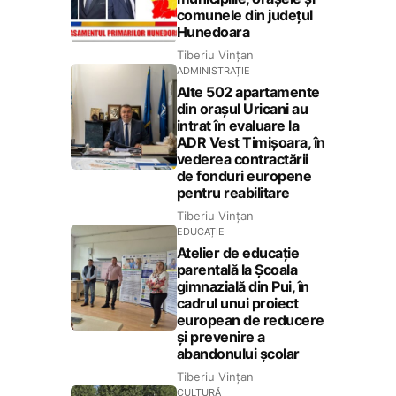
comunele din județul
Hunedoara
Tiberiu Vințan
ADMINISTRAȚIE
Alte 502 apartamente
din orașul Uricani au
intrat în evaluare la
ADR Vest Timișoara, în
vederea contractării
de fonduri europene
pentru reabilitare
Tiberiu Vințan
EDUCAȚIE
Atelier de educație
parentală la Școala
gimnazială din Pui, în
cadrul unui proiect
european de reducere
și prevenire a
abandonului școlar
Tiberiu Vințan
CULTURĂ