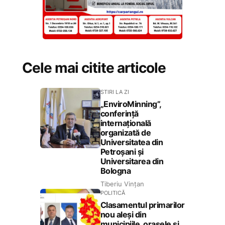
Cele mai citite articole
STIRI LA ZI
„EnviroMinning”,
conferință
internațională
organizată de
Universitatea din
Petroșani și
Universitarea din
Bologna
Tiberiu Vințan
POLITICĂ
Clasamentul primarilor
nou aleși din
municipiile, orașele și