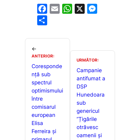
F
E
W
X
M
a
m
h
e
P
c
ai
at
s
ar
e
l
s
s
ta
b
A
e
je
←
o
p
n
ANTERIOR:
a
URMĂTOR:
o
p
g
Coresponde
z
Campanie
nță sub
k
er
ă
antifumat a
spectrul
DSP
optimismului
Hunedoara
între
sub
comisarul
genericul
european
”Țigările
Elisa
otrăvesc
Ferreira și
oamenii și
primarul