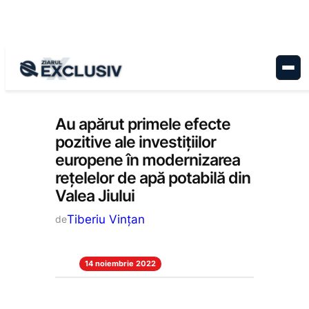
Sari
la
conținut
Economie
, 
Stiri la zi
Au apărut primele efecte
pozitive ale investițiilor
europene în modernizarea
rețelelor de apă potabilă din
Valea Jiului
Tiberiu Vințan
de
14 noiembrie 2022