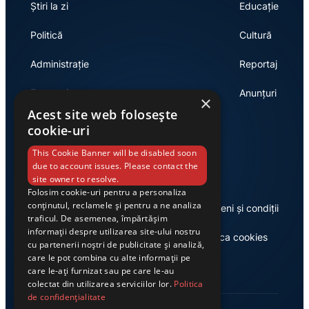
Știri la zi
Educație
Politică
Cultură
Administrație
Reportaj
Economie
Anunțuri
×
Acest site web folosește
cookie-uri
Link-uri utile
This Cookie Banner will be disabled soon
due to account issues. Please contact the
site owner to resolve.
Folosim cookie-uri pentru a personaliza
conținutul, reclamele și pentru a ne analiza
Despre noi
Termeni și condiții
traficul. De asemenea, împărtășim
informații despre utilizarea site-ului nostru
Casa de editură Exclusiv
Politica cookies
cu partenerii noștri de publicitate și analiză,
care le pot combina cu alte informații pe
care le-ați furnizat sau pe care le-au
colectat din utilizarea serviciilor lor.
Politica
de confidențialitate