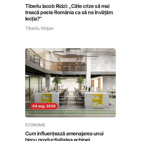
Tiberiu Iacob Ridzi: „Câte crize să mai
treacă peste România ca să ne învățăm
lecția?”
Tiberiu Vințan
04 aug. 2026
ECONOMIE
Cum influențează amenajarea unui
birou productivitatea echipei